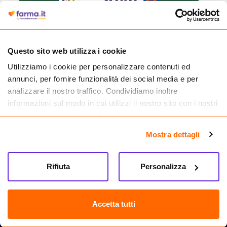
Cliccando il badge, puoi verificare che Farma.it è un'entità regolarmente
Questo sito web utilizza i cookie
autorizzata dal Ministero della Salute a effettuare la vendita online di
Utilizziamo i cookie per personalizzare contenuti ed
medicinali.
annunci, per fornire funzionalità dei social media e per
analizzare il nostro traffico. Condividiamo inoltre
informazioni sul modo in cui utilizzi il nostro sito con i nostri
partner che si occupano di analisi dei dati web, pubblicità e
social media, i quali potrebbero combinarle con altre
Mostra dettagli
informazioni che hai fornito loro o che hanno raccolto dal
tuo utilizzo dei loro servizi.
Rifiuta
Personalizza
Accetta tutti
Seguici su