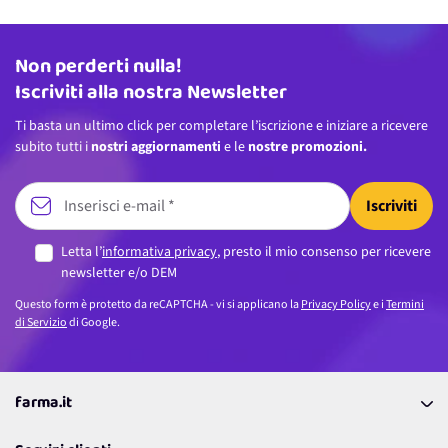
Non perderti nulla!
Indirizzo email
Iscriviti alla nostra Newsletter
Ti basta un ultimo click per completare l’iscrizione e iniziare a ricevere
subito tutti i
nostri aggiornamenti
e le
nostre promozioni.
Iscriviti
Letta l’
informativa privacy
, presto il mio consenso per ricevere
newsletter e/o DEM
Questo form è protetto da reCAPTCHA - vi si applicano la
Privacy Policy
e i
Termini
di Servizio
di Google.
farma.it
La nostra Azienda