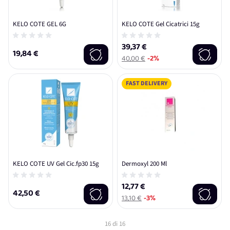
KELO COTE GEL 6G
KELO COTE Gel Cicatrici 15g
39,37 €
19,84 €
40,00 €
-2%
FAST DELIVERY
KELO COTE UV Gel Cic.fp30 15g
Dermoxyl 200 Ml
12,77 €
42,50 €
13,10 €
-3%
16
di
16