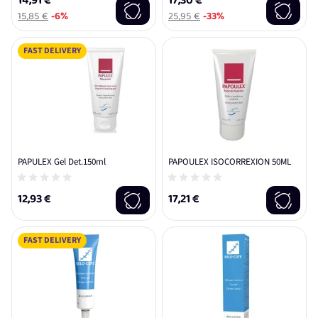
14,91 €
17,30 €
15,85 €
-6%
25,95 €
-33%
FAST DELIVERY
PAPULEX Gel Det.150ml
PAPOULEX ISOCORREXION 50ML
12,93 €
17,21 €
FAST DELIVERY