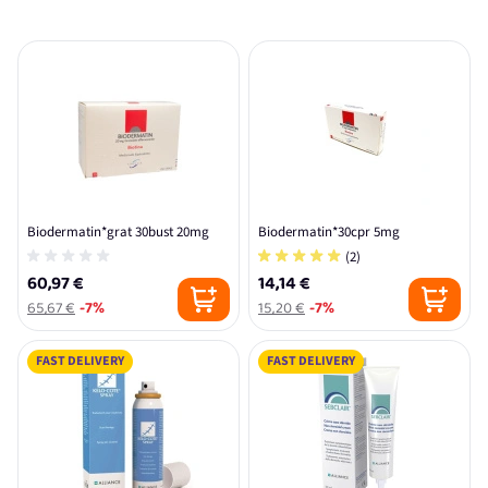
Biodermatin*grat 30bust 20mg
Biodermatin*30cpr 5mg
(2)
60,97 €
14,14 €
65,67 €
-7%
15,20 €
-7%
FAST DELIVERY
FAST DELIVERY