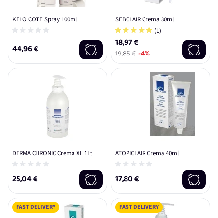
KELO COTE Spray 100ml
SEBCLAIR Crema 30ml
(1)
18,97 €
44,96 €
19,85 €
-4%
DERMA CHRONIC Crema XL 1Lt
ATOPICLAIR Crema 40ml
25,04 €
17,80 €
FAST DELIVERY
FAST DELIVERY