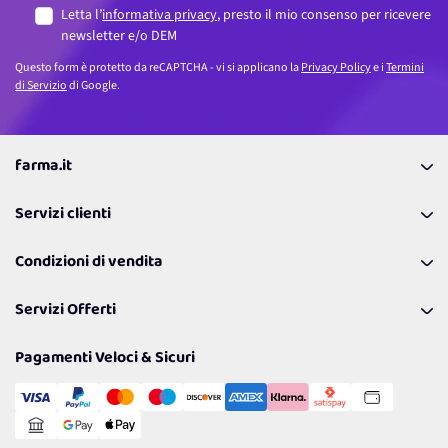
Letta l’
informativa privacy
, presto il mio consenso per ricevere
newsletter e/o DEM
Questo form è protetto da reCAPTCHA - vi si applicano la
Privacy Policy
e i
Termini
di Servizio
di Google.
farma.it
La nostra Azienda
Servizi clienti
Coupon
Contattaci
Programma Fedeltà Farma Lovers
Condizioni di vendita
Richiamami
Lavora con noi
Pagamenti & Condizioni
FAQ
I nostri consigli
Servizi Offerti
Spedizioni
Resi
Politiche per la parità di genere
Privacy Policy
Tantissimi Sconti
Pagamenti Veloci & Sicuri
Cookie Policy
Transazione Sicura
Comunicazioni
Gestisci Cookie
Reso Facile e Veloce
Garanzia