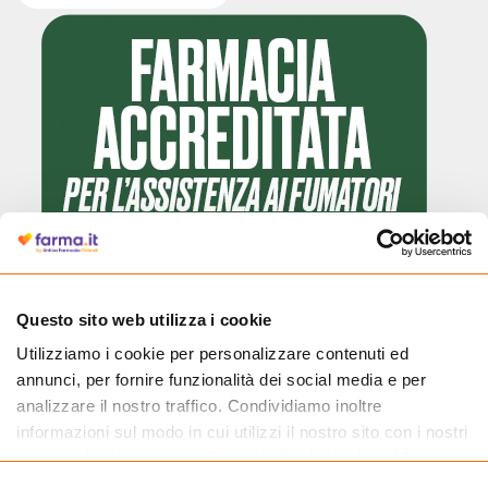
Questo sito web utilizza i cookie
Utilizziamo i cookie per personalizzare contenuti ed
Cliccando il badge, puoi verificare che Farma.it è un'entità regolarmente
annunci, per fornire funzionalità dei social media e per
autorizzata dal Ministero della Salute a effettuare la vendita online di
medicinali.
analizzare il nostro traffico. Condividiamo inoltre
informazioni sul modo in cui utilizzi il nostro sito con i nostri
partner che si occupano di analisi dei dati web, pubblicità e
social media, i quali potrebbero combinarle con altre