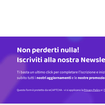
Non perderti nulla!
Indirizzo email
Iscriviti alla nostra Newsl
Ti basta un ultimo click per completare l’iscrizione e iniz
subito tutti i
nostri aggiornamenti
e le
nostre promozio
Questo form è protetto da reCAPTCHA - vi si applicano la
Privacy Policy
e i
T