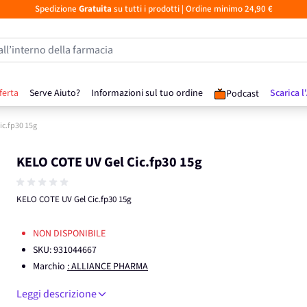
Spedizione
Gratuita
su tutti i prodotti
| Ordine minimo 24,90 €
all’interno della farmacia
ferta
Serve Aiuto?
Informazioni sul tuo ordine
Scarica l
Podcast
ic.fp30 15g
KELO COTE UV Gel Cic.fp30 15g
KELO COTE UV Gel Cic.fp30 15g
NON DISPONIBILE
SKU:
931044667
Marchio
: ALLIANCE PHARMA
Leggi descrizione