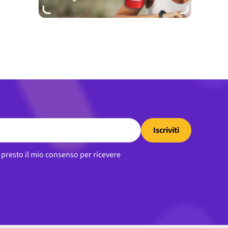
Iscriviti
, presto il mio consenso per ricevere