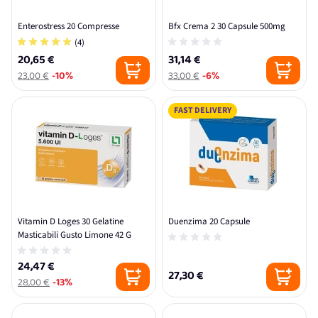
Enterostress 20 Compresse
Bfx Crema 2 30 Capsule 500mg
(4)
20,65 €
31,14 €
23,00 €
-10%
33,00 €
-6%
FAST DELIVERY
Vitamin D Loges 30 Gelatine
Duenzima 20 Capsule
Masticabili Gusto Limone 42 G
24,47 €
27,30 €
28,00 €
-13%