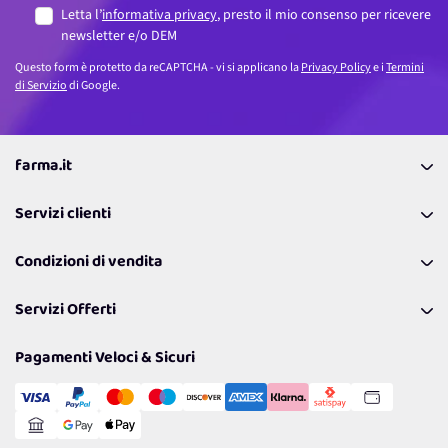
Letta l’
informativa privacy
, presto il mio consenso per ricevere
newsletter e/o DEM
Questo form è protetto da reCAPTCHA - vi si applicano la
Privacy Policy
e i
Termini
di Servizio
di Google.
farma.it
La nostra Azienda
Servizi clienti
Coupon
Contattaci
Programma Fedeltà Farma Lovers
Condizioni di vendita
Richiamami
Lavora con noi
Pagamenti & Condizioni
FAQ
I nostri consigli
Servizi Offerti
Spedizioni
Resi
Politiche per la parità di genere
Privacy Policy
Tantissimi Sconti
Pagamenti Veloci & Sicuri
Cookie Policy
Transazione Sicura
Comunicazioni
Gestisci Cookie
Reso Facile e Veloce
Garanzia