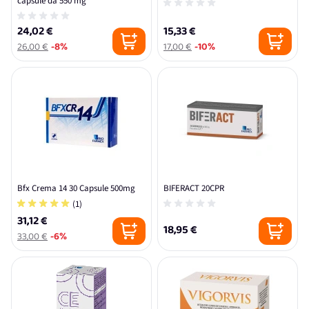
capsule da 550 mg
24,02 €
15,33 €
26,00 €
-8%
17,00 €
-10%
Bfx Crema 14 30 Capsule 500mg
BIFERACT 20CPR
(1)
31,12 €
18,95 €
33,00 €
-6%