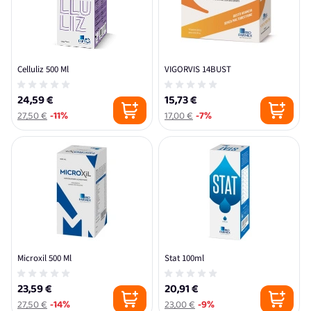
Celluliz 500 Ml
VIGORVIS 14BUST
24,59 €
15,73 €
27,50 €
-11%
17,00 €
-7%
Microxil 500 Ml
Stat 100ml
23,59 €
20,91 €
27,50 €
-14%
23,00 €
-9%