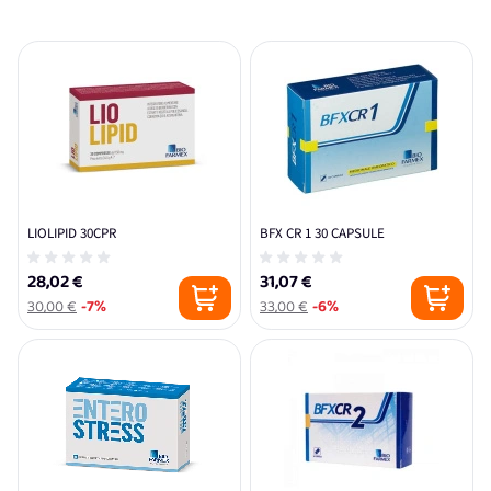
LIOLIPID 30CPR
BFX CR 1 30 CAPSULE
28,02 €
31,07 €
30,00 €
-7%
33,00 €
-6%