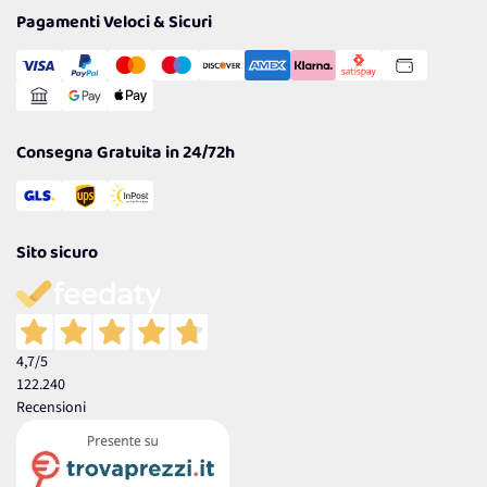
Tantissimi Sconti
Pagamenti Veloci & Sicuri
Cookie Policy
Transazione Sicura
Comunicazioni
Gestisci Cookie
Reso Facile e Veloce
Garanzia
Consegna Gratuita in 24/72h
Sito sicuro
4,7
/5
122.240
Recensioni