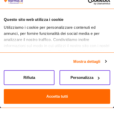
medicinali.
Questo sito web utilizza i cookie
Utilizziamo i cookie per personalizzare contenuti ed
annunci, per fornire funzionalità dei social media e per
analizzare il nostro traffico. Condividiamo inoltre
informazioni sul modo in cui utilizzi il nostro sito con i nostri
partner che si occupano di analisi dei dati web, pubblicità e
social media, i quali potrebbero combinarle con altre
Mostra dettagli
informazioni che hai fornito loro o che hanno raccolto dal
tuo utilizzo dei loro servizi.
Seguici su
Rifiuta
Personalizza
Farma.it S.a.s. P. IVA 07417261216 REA: NA-884088
CREDITS
Accetta tutti
Sede legale Via delle Repubbliche Marinare 128, 80147 Napoli
Vendita online di medicinali senza obbligo di prescrizione effettuata tramite
esercizio autorizzato dal Ministero della Salute – Codice identificativo n. 016715