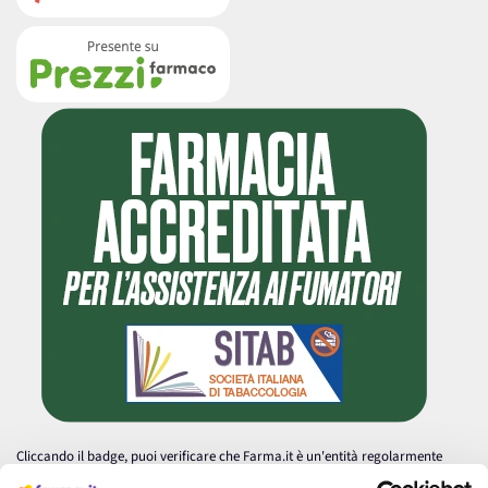
Cliccando il badge, puoi verificare che Farma.it è un'entità regolarmente
autorizzata dal Ministero della Salute a effettuare la vendita online di