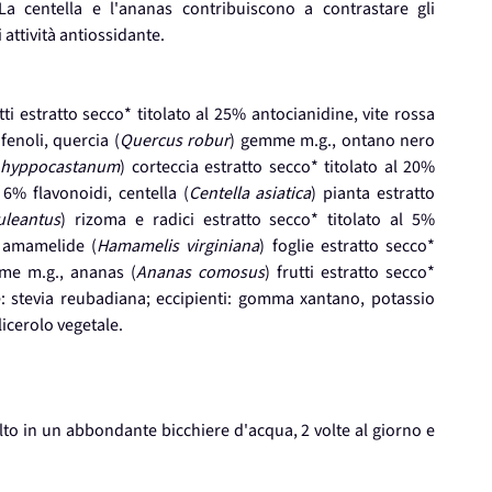
La centella e l'ananas contribuiscono a contrastare gli
i attività antiossidante.
utti estratto secco* titolato al 25% antocianidine, vite rossa
ifenoli, quercia (
Quercus robur
) gemme m.g., ontano nero
 hyppocastanum
) corteccia estratto secco* titolato al 20%
 6% flavonoidi, centella (
Centella asiatica
) pianta estratto
uleantus
) rizoma e radici estratto secco* titolato al 5%
 amamelide (
Hamamelis virginiana
) foglie estratto secco*
me m.g., ananas (
Ananas comosus
) frutti estratto secco*
: stevia reubadiana; eccipienti: gomma xantano, potassio
licerolo vegetale.
lto in un abbondante bicchiere d'acqua, 2 volte al giorno e