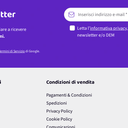
etter
Letta l’
informativa privacy
iare a ricevere
newsletter e/o DEM
ni.
ermini di Servizio
di Google.
i
Condizioni di vendita
Pagamenti & Condizioni
Spedizioni
Privacy Policy
Cookie Policy
Comunicazioni