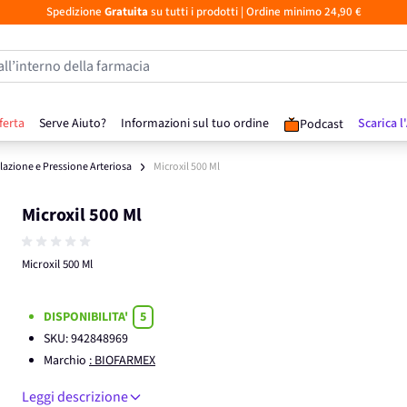
Spedizione
Gratuita
su tutti i prodotti
| Ordine minimo 24,90 €
all’interno della farmacia
ferta
Serve Aiuto?
Informazioni sul tuo ordine
Scarica l
Podcast
lazione e Pressione Arteriosa
Microxil 500 Ml
Microxil 500 Ml
Microxil 500 Ml
DISPONIBILITA'
5
SKU:
942848969
Marchio
: BIOFARMEX
Leggi descrizione