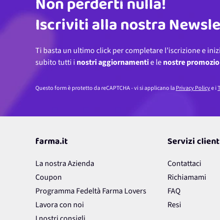
Non perderti nulla!
Indirizzo email
Iscriviti alla nostra Newsl
Ti basta un ultimo click per completare l’iscrizione e iniz
subito tutti i
nostri aggiornamenti
e le
nostre promozio
Questo form è protetto da reCAPTCHA - vi si applicano la
Privacy Policy
e i
T
farma.it
Servizi client
La nostra Azienda
Contattaci
Coupon
Richiamami
Programma Fedeltà Farma Lovers
FAQ
Lavora con noi
Resi
I nostri consigli