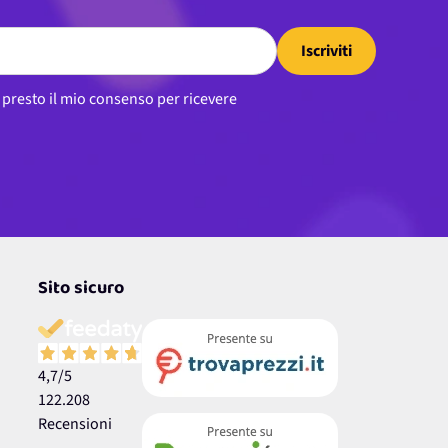
Iscriviti
, presto il mio consenso per ricevere
Sito sicuro
4,7
/5
122.208
Recensioni