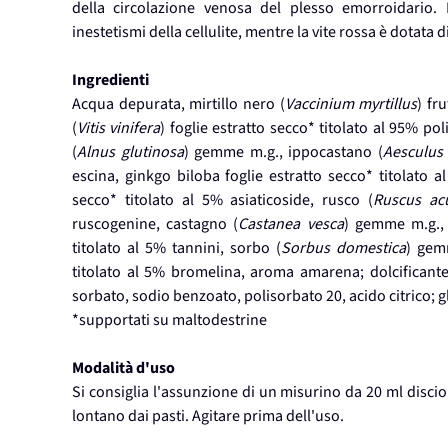
della circolazione venosa del plesso emorroidario. 
inestetismi della cellulite, mentre la vite rossa è dotata d
Ingredienti
Acqua depurata, mirtillo nero (
Vaccinium myrtillus
) fr
(
Vitis vinifera
) foglie estratto secco* titolato al 95% pol
(
Alnus glutinosa
) gemme m.g., ippocastano (
Aesculus
escina, ginkgo biloba foglie estratto secco* titolato al
secco* titolato al 5% asiaticoside, rusco (
Ruscus ac
ruscogenine, castagno (
Castanea vesca
) gemme m.g.,
titolato al 5% tannini, sorbo (
Sorbus domestica
) gem
titolato al 5% bromelina, aroma amarena; dolcificante
sorbato, sodio benzoato, polisorbato 20, acido citrico; g
*supportati su maltodestrine
Modalità d'uso
Si consiglia l'assunzione di un misurino da 20 ml discio
lontano dai pasti. Agitare prima dell'uso.