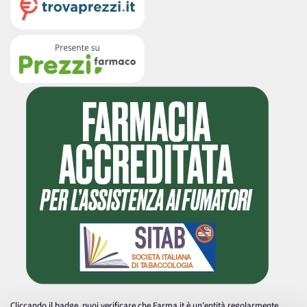
Cliccando il badge, puoi verificare che Farma.it è un'entità regolarmente