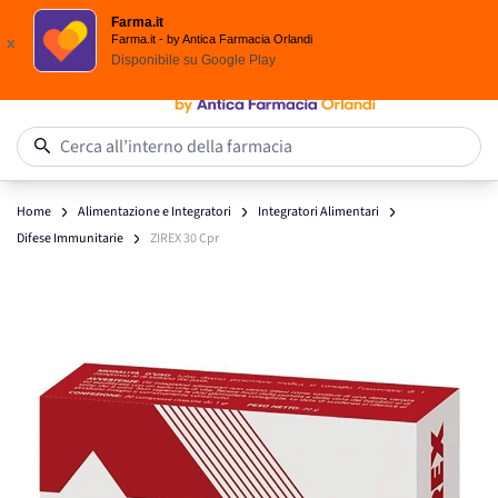
Spedizione
Gratuita
| Ordine minimo 24,90 €
Farma.it
Salta al contenuto
Farma.it - by Antica Farmacia Orlandi
x
Disponibile su
Google Play
0
Cerca all’interno della farmacia
Home
Alimentazione e Integratori
Integratori Alimentari
Difese Immunitarie
ZIREX 30 Cpr
Main image
Click to view image in fullscreen