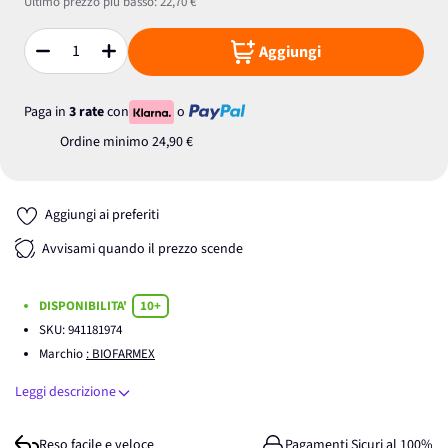
Ultimo prezzo più basso:
22,70 €
Aggiungi
Quantità
Paga in
3 rate
con
o
Ordine minimo
24,90 €
Aggiungi ai preferiti
Avvisami quando il prezzo scende
DISPONIBILITA'
10+
SKU:
941181974
Marchio
: BIOFARMEX
Leggi descrizione
Reso facile e veloce
Pagamenti Sicuri al 100%