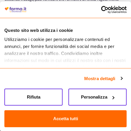
autorizzata dal Ministero della Salute a effettuare la vendita online di
medicinali.
Questo sito web utilizza i cookie
Utilizziamo i cookie per personalizzare contenuti ed
annunci, per fornire funzionalità dei social media e per
analizzare il nostro traffico. Condividiamo inoltre
informazioni sul modo in cui utilizzi il nostro sito con i nostri
partner che si occupano di analisi dei dati web, pubblicità e
social media, i quali potrebbero combinarle con altre
Mostra dettagli
informazioni che hai fornito loro o che hanno raccolto dal
tuo utilizzo dei loro servizi.
Seguici su
Rifiuta
Personalizza
Farma.it S.a.s. P. IVA 07417261216 REA: NA-884088
CREDITS
Accetta tutti
Sede legale Via delle Repubbliche Marinare 128, 80147 Napoli
Vendita online di medicinali senza obbligo di prescrizione effettuata tramite
esercizio autorizzato dal Ministero della Salute – Codice identificativo n. 016715