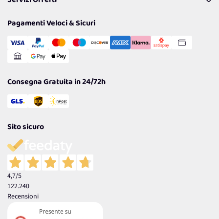
Servizi Offerti
Resi
Politiche per la parità di genere
Privacy Policy
Tantissimi Sconti
Pagamenti Veloci & Sicuri
Cookie Policy
Transazione Sicura
Comunicazioni
Gestisci Cookie
Reso Facile e Veloce
Garanzia
Consegna Gratuita in 24/72h
Sito sicuro
4,7
/5
122.240
Recensioni