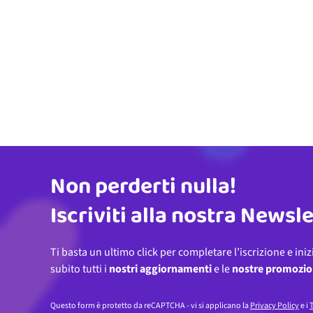
Non perderti nulla!
Indirizzo email
Iscriviti alla nostra Newsl
Ti basta un ultimo click per completare l’iscrizione e iniz
subito tutti i
nostri aggiornamenti
e le
nostre promozio
Questo form è protetto da reCAPTCHA - vi si applicano la
Privacy Policy
e i
T