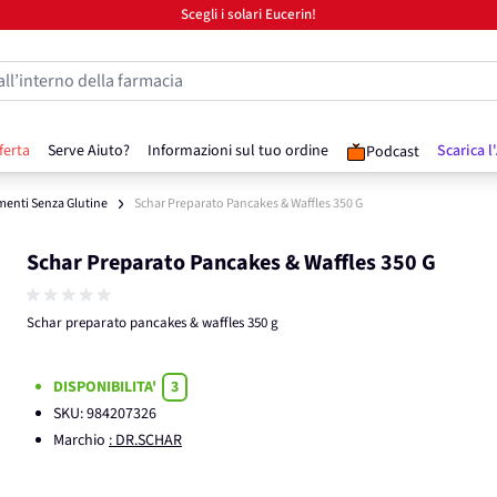
Scegli i solari Eucerin!
all’interno della farmacia
ferta
Serve Aiuto?
Informazioni sul tuo ordine
Scarica l
Podcast
menti Senza Glutine
Schar Preparato Pancakes & Waffles 350 G
Schar Preparato Pancakes & Waffles 350 G
Schar preparato pancakes & waffles 350 g
DISPONIBILITA'
3
SKU:
984207326
Marchio
: DR.SCHAR