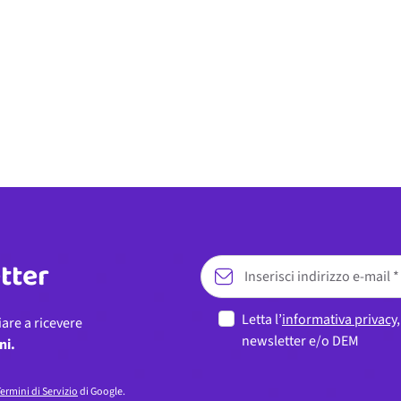
etter
Letta l’
informativa privacy
iare a ricevere
newsletter e/o DEM
ni.
ermini di Servizio
di Google.