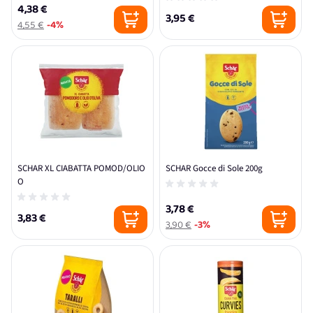
4,38 €
3,95 €
4,55 €
-4%
SCHAR XL CIABATTA POMOD/OLIO
SCHAR Gocce di Sole 200g
O
3,78 €
3,83 €
3,90 €
-3%