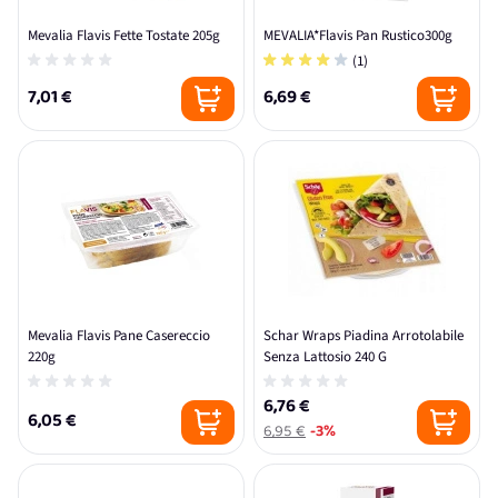
Mevalia Flavis Fette Tostate 205g
MEVALIA*Flavis Pan Rustico300g
(1)
7,01 €
6,69 €
Mevalia Flavis Pane Casereccio
Schar Wraps Piadina Arrotolabile
220g
Senza Lattosio 240 G
6,76 €
6,05 €
6,95 €
-3%