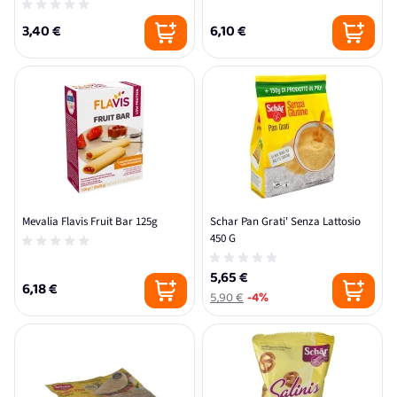
3,40 €
6,10 €
Mevalia Flavis Fruit Bar 125g
Schar Pan Grati' Senza Lattosio
450 G
5,65 €
6,18 €
5,90 €
-4%