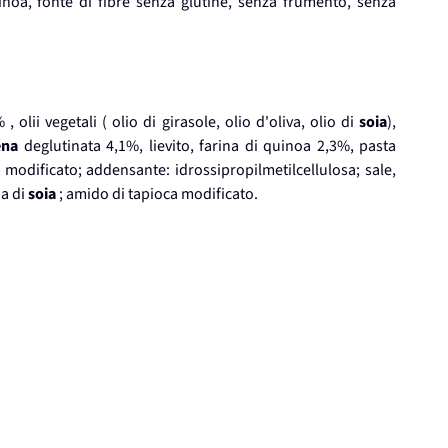
inoa, fonte di fibre senza glutine, senza frumento, senza
 olii vegetali ( olio di girasole, olio d'oliva, olio di
soia
),
ena
deglutinata 4,1%, lievito, farina di quinoa 2,3%, pasta
odificato; addensante: idrossipropilmetilcellulosa; sale,
na di
soia
; amido di tapioca modificato.