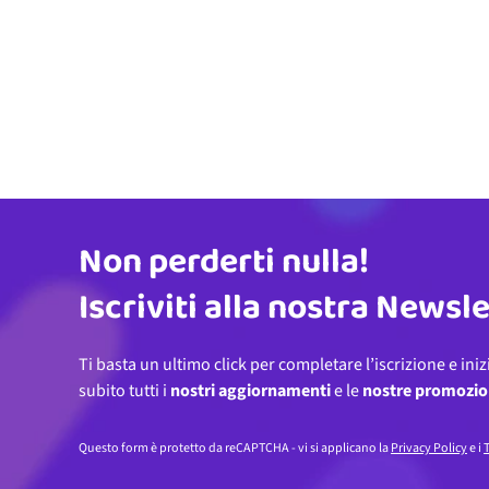
Non perderti nulla!
Indirizzo email
Iscriviti alla nostra Newsl
Ti basta un ultimo click per completare l’iscrizione e iniz
subito tutti i
nostri aggiornamenti
e le
nostre promozio
Questo form è protetto da reCAPTCHA - vi si applicano la
Privacy Policy
e i
T