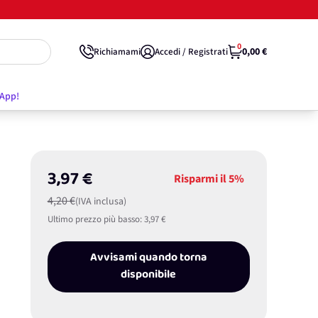
0
0,00 €
Richiamami
Accedi / Registrati
'App!
3,97 €
Risparmi il
5%
4,20 €
(IVA inclusa)
Ultimo prezzo più basso:
3,97 €
Avvisami quando torna
disponibile