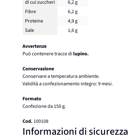
di cui zuccheri
6,2 g
Fibre
6,2 g
Proteine
4,9 g
Sale
1,6 g
Avvertenze
Può contenere tracce di
lupino.
Conservazione
Conservare a temperatura ambiente.
Validità a confezionamento integro: 9 mesi.
Formato
Confezione da 150 g.
Cod.
100108
Informazioni di sicurezza