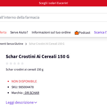
Scegli i solari Eucerin!
all’interno della farmacia
ferta
Serve Aiuto?
Informazioni sul tuo ordine
Scarica l
Podcast
menti Senza Glutine
Schar Crostini Ai Cereali 150 G
Schar Crostini Ai Cereali 150 G
Schar crostini ai cereali 150 g
NON DISPONIBILE
SKU:
985004478
Marchio
: DR.SCHAR
Leggi descrizione