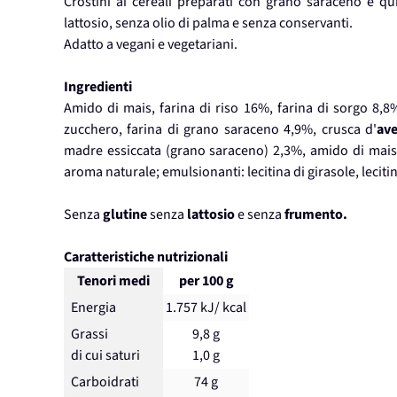
Crostini ai cereali preparati con grano saraceno e qu
lattosio, senza olio di palma e senza conservanti.
Adatto a vegani e vegetariani.
Ingredienti
Amido di mais, farina di riso 16%, farina di sorgo 8,8% ,
zucchero, farina di grano saraceno 4,9%, crusca d'
av
madre essiccata (grano saraceno) 2,3%, amido di mais m
aroma naturale; emulsionanti: lecitina di girasole, leciti
Senza
glutine
senza
lattosio
e senza
frumento.
Caratteristiche nutrizionali
Tenori medi
per 100 g
Energia
1.757 kJ/ kcal
Grassi
9,8 g
di cui saturi
1,0 g
Carboidrati
74 g