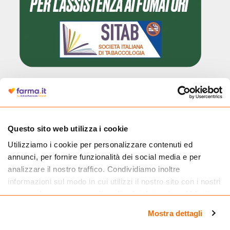
Questo sito web utilizza i cookie
Utilizziamo i cookie per personalizzare contenuti ed
Cliccando il badge, puoi verificare che Farma.it è un'entità regolarmente
annunci, per fornire funzionalità dei social media e per
autorizzata dal Ministero della Salute a effettuare la vendita online di
medicinali.
analizzare il nostro traffico. Condividiamo inoltre
informazioni sul modo in cui utilizzi il nostro sito con i nostri
partner che si occupano di analisi dei dati web, pubblicità e
social media, i quali potrebbero combinarle con altre
Mostra dettagli
informazioni che hai fornito loro o che hanno raccolto dal