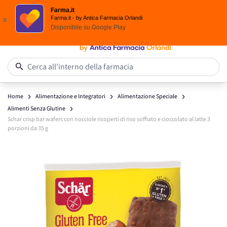
Spedizione
Gratuita
| Ordine minimo 24,90 €
Farma.it
Salta al contenuto
Farma.it - by Antica Farmacia Orlandi
x
Disponibile su
Google Play
0
Cerca all’interno della farmacia
Home
Alimentazione e Integratori
Alimentazione Speciale
Alimenti Senza Glutine
Schar crisp bar wafers con nocciole ricoperti di riso soffiato e cioccolato al latte 3
porzioni da 35 g
Main image
Click to view image in fullscreen