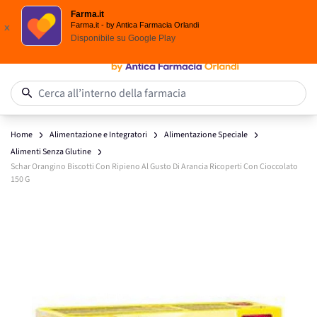
Spedizione
Gratuita
| Ordine minimo 24,90 €
Farma.it
Salta al contenuto
Farma.it - by Antica Farmacia Orlandi
x
Disponibile su
Google Play
0
Cerca all’interno della farmacia
Home
Alimentazione e Integratori
Alimentazione Speciale
Alimenti Senza Glutine
Schar Orangino Biscotti Con Ripieno Al Gusto Di Arancia Ricoperti Con Cioccolato
150 G
Main image
Click to view image in fullscreen