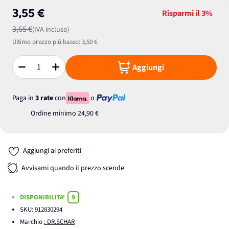
3,55 €
Risparmi il
3%
3,65 €
(IVA inclusa)
Ultimo prezzo più basso:
3,50 €
Aggiungi
Quantità
Paga in
3 rate
con
o
Ordine minimo
24,90 €
Aggiungi ai preferiti
Avvisami quando il prezzo scende
DISPONIBILITA'
9
SKU:
912830294
Marchio
: DR.SCHAR