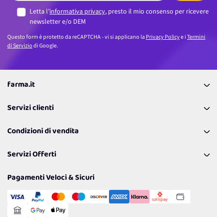
Letta l’
informativa privacy
, presto il mio consenso per ricevere
newsletter e/o DEM
Questo form è protetto da reCAPTCHA - vi si applicano la
Privacy Policy
e i
Termini
di Servizio
di Google.
farma.it
La nostra Azienda
Servizi clienti
Coupon
Contattaci
Programma Fedeltà Farma Lovers
Condizioni di vendita
Richiamami
Lavora con noi
Pagamenti & Condizioni
FAQ
I nostri consigli
Servizi Offerti
Spedizioni
Resi
Politiche per la parità di genere
Privacy Policy
Tantissimi Sconti
Pagamenti Veloci & Sicuri
Cookie Policy
Transazione Sicura
Comunicazioni
Gestisci Cookie
Reso Facile e Veloce