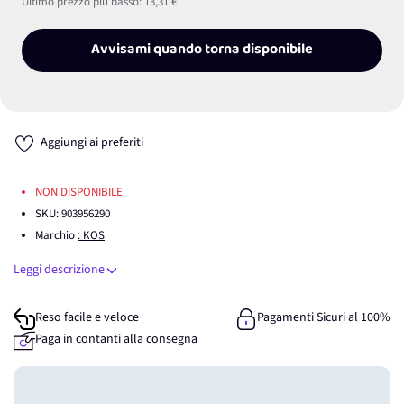
Ultimo prezzo più basso:
13,31 €
Avvisami quando torna disponibile
Aggiungi ai preferiti
NON DISPONIBILE
SKU:
903956290
Marchio
: KOS
Leggi descrizione
Reso facile e veloce
Pagamenti Sicuri al 100%
Paga in contanti alla consegna
Guadagna
0
punti