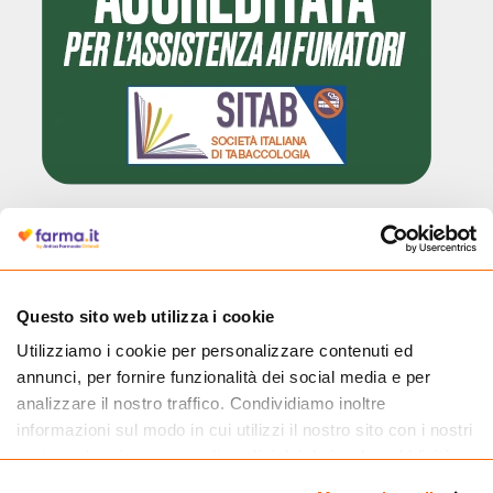
Questo sito web utilizza i cookie
Utilizziamo i cookie per personalizzare contenuti ed
Cliccando il badge, puoi verificare che Farma.it è un'entità regolarmente
annunci, per fornire funzionalità dei social media e per
autorizzata dal Ministero della Salute a effettuare la vendita online di
medicinali.
analizzare il nostro traffico. Condividiamo inoltre
informazioni sul modo in cui utilizzi il nostro sito con i nostri
partner che si occupano di analisi dei dati web, pubblicità e
social media, i quali potrebbero combinarle con altre