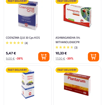
FAST DELIVERY
FAST DELIVERY
COENZIMA Q10 30 Cps KOS
ASHWAGANDHA 5%
WITHANOLID60CPR
(4)
(3)
5,47 €
10,33 €
9,00 €
-39%
17,00 €
-39%
FAST DELIVERY
FAST DELIVERY