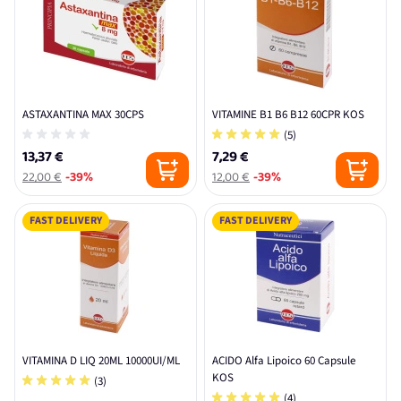
ASTAXANTINA MAX 30CPS
VITAMINE B1 B6 B12 60CPR KOS
(5)
13,37 €
7,29 €
22,00 €
-39%
12,00 €
-39%
FAST DELIVERY
FAST DELIVERY
VITAMINA D LIQ 20ML 10000UI/ML
ACIDO Alfa Lipoico 60 Capsule
KOS
(3)
(4)