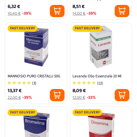
6,32 €
8,51 €
10,40 €
-39%
14,00 €
-39%
FAST DELIVERY
FAST DELIVERY
MANNOSIO PURO CRISTALLI 50G
Lavanda Olio Essenziale 20 Ml
(3)
(12)
13,37 €
8,09 €
22,00 €
-39%
12,00 €
-33%
FAST DELIVERY
FAST DELIVERY