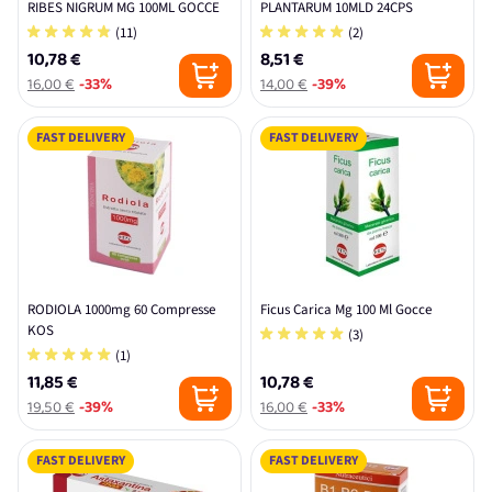
RIBES NIGRUM MG 100ML GOCCE
PLANTARUM 10MLD 24CPS
(11)
(2)
10,78 €
8,51 €
16,00 €
-33%
14,00 €
-39%
FAST DELIVERY
FAST DELIVERY
RODIOLA 1000mg 60 Compresse
Ficus Carica Mg 100 Ml Gocce
KOS
(3)
(1)
11,85 €
10,78 €
19,50 €
-39%
16,00 €
-33%
FAST DELIVERY
FAST DELIVERY