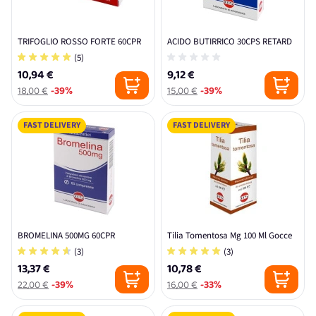
TRIFOGLIO ROSSO FORTE 60CPR
ACIDO BUTIRRICO 30CPS RETARD
(5)
10,94 €
9,12 €
18,00 €
-39%
15,00 €
-39%
FAST DELIVERY
FAST DELIVERY
BROMELINA 500MG 60CPR
Tilia Tomentosa Mg 100 Ml Gocce
(3)
(3)
13,37 €
10,78 €
22,00 €
-39%
16,00 €
-33%