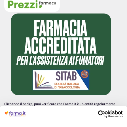
Cliccando il badge, puoi verificare che Farma.it è un'entità regolarmente
autorizzata dal Ministero della Salute a effettuare la vendita online di
medicinali.