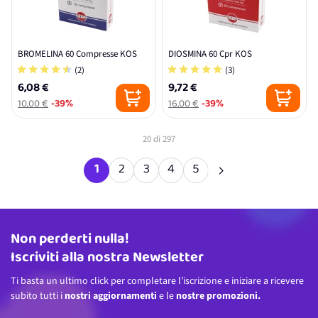
BROMELINA 60 Compresse KOS
DIOSMINA 60 Cpr KOS
(2)
(3)
6,08 €
9,72 €
10,00 €
-39%
16,00 €
-39%
20
di
297
1
2
3
4
5
Attualmente stai leggendo la pagina
Pagina
Pagina
Pagina
Pagina
Non perderti nulla!
Indirizzo email
Iscriviti alla nostra Newsletter
Ti basta un ultimo click per completare l’iscrizione e iniziare a ricevere
subito tutti i
nostri aggiornamenti
e le
nostre promozioni.