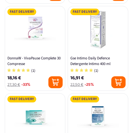
FAST DELIVERY
FAST DELIVERY
DonnaW - VivaPause Complete 30
Gse Intimo Daily Defence
Compresse
Detergente Intimo 400 ml
(1)
(1)
18,16 €
16,91 €
27,30 €
-33%
22,50 €
-25%
FAST DELIVERY
FAST DELIVERY