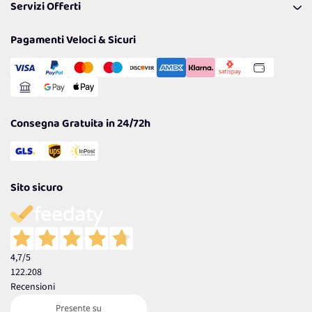
Servizi Offerti
Spedizioni
Resi
Politiche per la parità di genere
Privacy Policy
Tantissimi Sconti
Pagamenti Veloci & Sicuri
Cookie Policy
Transazione Sicura
Comunicazioni
Gestisci Cookie
Reso Facile e Veloce
Garanzia
Consegna Gratuita in 24/72h
Sito sicuro
4,7
/5
122.208
Recensioni