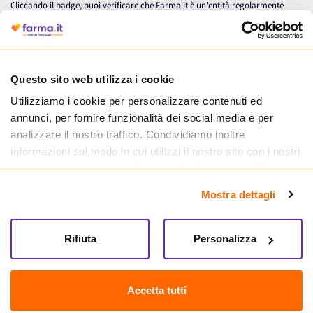
Cliccando il badge, puoi verificare che Farma.it è un'entità regolarmente
autorizzata dal Ministero della Salute a effettuare la vendita online di
medicinali.
Questo sito web utilizza i cookie
Utilizziamo i cookie per personalizzare contenuti ed
annunci, per fornire funzionalità dei social media e per
analizzare il nostro traffico. Condividiamo inoltre
informazioni sul modo in cui utilizzi il nostro sito con i nostri
partner che si occupano di analisi dei dati web, pubblicità e
social media, i quali potrebbero combinarle con altre
Mostra dettagli
informazioni che hai fornito loro o che hanno raccolto dal
tuo utilizzo dei loro servizi.
Seguici su
Rifiuta
Personalizza
Farma.it S.a.s. P. IVA 07417261216 REA: NA-884088
CREDITS
Accetta tutti
Sede legale Via delle Repubbliche Marinare 128, 80147 Napoli
Vendita online di medicinali senza obbligo di prescrizione effettuata tramite