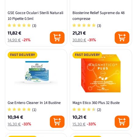
GSE Gocce Oculari Sterili Naturali
Biosterine Relief Supreme da 48
10 Pipette 0.5ml
compresse
(3)
(3)
11,82 €
21,21 €
14,90 €
-21%
30,80 €
-31%
FAST DELIVERY
FAST DELIVERY
Gse Entero Cleaner In 14 Bustine
Magn Etico 360 Plus 32 Buste
(1)
(2)
10,94 €
10,21 €
16,30 €
-33%
15,30 €
-33%