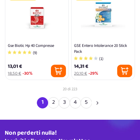
Gse Biotic Hp 40 Compresse
GSE Entero Intolerance 20 Stick
Pack
(9)
(1)
13,01 €
14,31 €
18,50 €
-30%
20,10 €
-29%
20
di
223
1
2
3
4
5
Attualmente stai leggendo la pagina
Pagina
Pagina
Pagina
Pagina
Non perderti nulla!
Indirizzo email