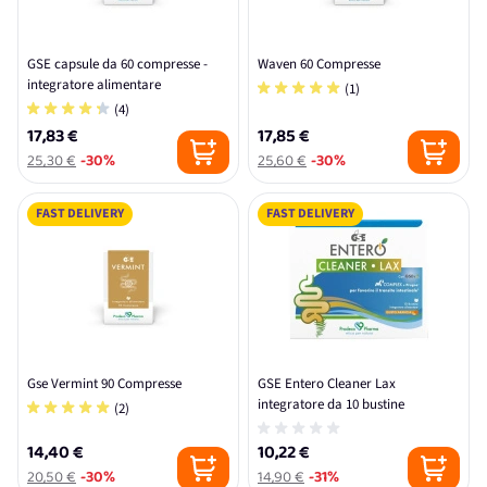
GSE capsule da 60 compresse -
Waven 60 Compresse
integratore alimentare
(1)
(4)
17,83 €
17,85 €
25,30 €
-30%
25,60 €
-30%
FAST DELIVERY
FAST DELIVERY
Gse Vermint 90 Compresse
GSE Entero Cleaner Lax
integratore da 10 bustine
(2)
14,40 €
10,22 €
20,50 €
-30%
14,90 €
-31%