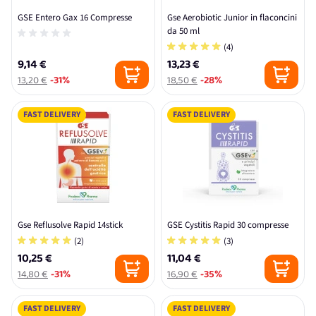
GSE Entero Gax 16 Compresse
Gse Aerobiotic Junior in flaconcini
da 50 ml
(4)
9,14 €
13,23 €
13,20 €
-31%
18,50 €
-28%
FAST DELIVERY
FAST DELIVERY
Gse Reflusolve Rapid 14stick
GSE Cystitis Rapid 30 compresse
(2)
(3)
10,25 €
11,04 €
14,80 €
-31%
16,90 €
-35%
FAST DELIVERY
FAST DELIVERY