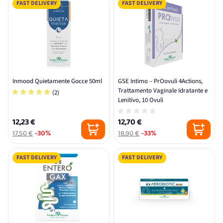
FAST DELIVERY
FAST DELIVERY
Inmood Quietamente Gocce 50ml
GSE Intimo – PrOovuli 4Actions,
Trattamento Vaginale Idratante e
(2)
Lenitivo, 10 Ovuli
12,23 €
12,70 €
17,50 €
-30%
18,90 €
-33%
FAST DELIVERY
FAST DELIVERY