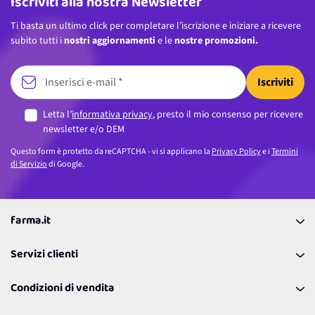
Iscriviti alla nostra Newsletter
Ti basta un ultimo click per completare l’iscrizione e iniziare a ricevere
subito tutti i
nostri aggiornamenti
e le
nostre promozioni.
Iscriviti
Letta l’
informativa privacy
, presto il mio consenso per ricevere
newsletter e/o DEM
Questo form è protetto da reCAPTCHA - vi si applicano la
Privacy Policy
e i
Termini
di Servizio
di Google.
farma.it
La nostra Azienda
Servizi clienti
Coupon
Contattaci
Programma Fedeltà Farma Lovers
Condizioni di vendita
Richiamami
Lavora con noi
Pagamenti & Condizioni
FAQ
I nostri consigli