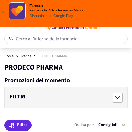
Scegli i solari Eucerin!
Farma.it
Salta al contenuto
Farma.it - by Antica Farmacia Orlandi
x
Disponibile su
Google Play
0
Cerca all’interno della farmacia
Home
Brands
PRODECO PHARMA
PRODECO PHARMA
Promozioni del momento
FILTRI
Filtri
Ordina per: