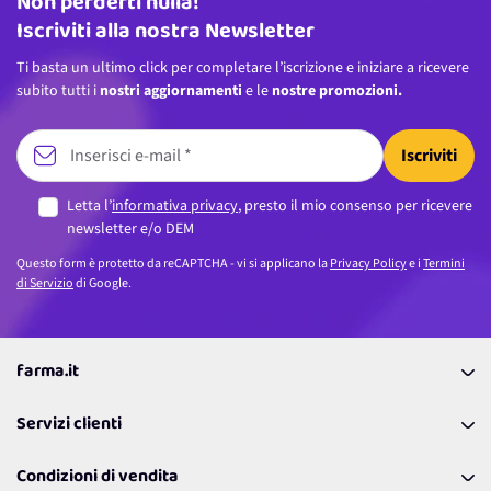
Non perderti nulla!
Indirizzo email
Iscriviti alla nostra Newsletter
Ti basta un ultimo click per completare l’iscrizione e iniziare a ricevere
subito tutti i
nostri aggiornamenti
e le
nostre promozioni.
Iscriviti
Letta l’
informativa privacy
, presto il mio consenso per ricevere
newsletter e/o DEM
Questo form è protetto da reCAPTCHA - vi si applicano la
Privacy Policy
e i
Termini
di Servizio
di Google.
farma.it
La nostra Azienda
Servizi clienti
Coupon
Contattaci
Programma Fedeltà Farma Lovers
Condizioni di vendita
Richiamami
Lavora con noi