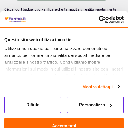
Cliccando il badge, puoi verificare che Farma.it è un'entità regolarmente
autorizzata dal Ministero della Salute a effettuare la vendita online di
medicinali.
Questo sito web utilizza i cookie
Utilizziamo i cookie per personalizzare contenuti ed
annunci, per fornire funzionalità dei social media e per
analizzare il nostro traffico. Condividiamo inoltre
informazioni sul modo in cui utilizzi il nostro sito con i nostri
partner che si occupano di analisi dei dati web, pubblicità e
social media, i quali potrebbero combinarle con altre
Mostra dettagli
informazioni che hai fornito loro o che hanno raccolto dal
tuo utilizzo dei loro servizi.
Seguici su
Rifiuta
Personalizza
Farma.it S.a.s. P. IVA 07417261216 REA: NA-884088
CREDITS
Accetta tutti
Sede legale Via delle Repubbliche Marinare 128, 80147 Napoli