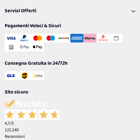
Pagamenti & Condizioni
FAQ
I nostri consigli
Servizi Offerti
Spedizioni
Resi
Politiche per la parità di genere
Privacy Policy
Tantissimi Sconti
Pagamenti Veloci & Sicuri
Cookie Policy
Transazione Sicura
Comunicazioni
Gestisci Cookie
Reso Facile e Veloce
Garanzia
Consegna Gratuita in 24/72h
Sito sicuro
4,7
/5
122.240
Recensioni