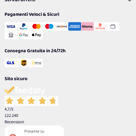
Servizi Offerti
Resi
Politiche per la parità di genere
Privacy Policy
Tantissimi Sconti
Pagamenti Veloci & Sicuri
Cookie Policy
Transazione Sicura
Comunicazioni
Gestisci Cookie
Reso Facile e Veloce
Garanzia
Consegna Gratuita in 24/72h
Sito sicuro
4,7
/5
122.240
Recensioni