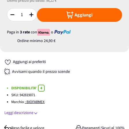
Ultimo prezzo più basso:
56,22 €
Aggiungi
Quantità
Paga in
3 rate
con
o
Ordine minimo
24,90 €
Aggiungi ai preferiti
Avvisami quando il prezzo scende
DISPONIBILITA'
4
SKU:
942819071
Marchio
: BIOFARMEX
Leggi descrizione
Reso facile e veloce
Pagamenti Sicuri al 100%