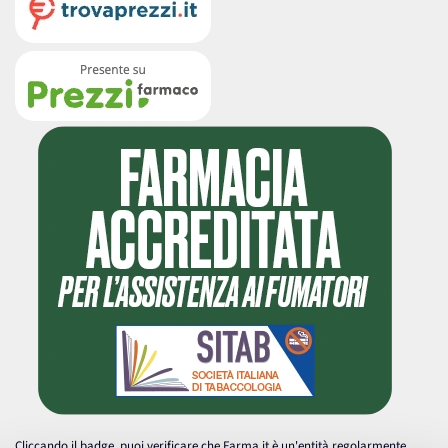
Cliccando il badge, puoi verificare che Farma.it è un'entità regolarmente