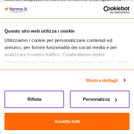
autorizzata dal Ministero della Salute a effettuare la vendita online di
medicinali.
Questo sito web utilizza i cookie
Utilizziamo i cookie per personalizzare contenuti ed
annunci, per fornire funzionalità dei social media e per
analizzare il nostro traffico. Condividiamo inoltre
informazioni sul modo in cui utilizzi il nostro sito con i nostri
partner che si occupano di analisi dei dati web, pubblicità e
social media, i quali potrebbero combinarle con altre
Mostra dettagli
informazioni che hai fornito loro o che hanno raccolto dal
tuo utilizzo dei loro servizi.
Seguici su
Rifiuta
Personalizza
Farma.it S.a.s. P. IVA 07417261216 REA: NA-884088
CREDITS
Accetta tutti
Sede legale Via delle Repubbliche Marinare 128, 80147 Napoli
Vendita online di medicinali senza obbligo di prescrizione effettuata tramite
esercizio autorizzato dal Ministero della Salute – Codice identificativo n. 016715