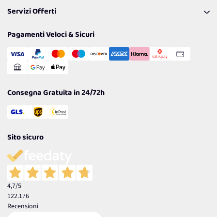
FAQ
I nostri consigli
Servizi Offerti
Spedizioni
Resi
Politiche per la parità di genere
Privacy Policy
Tantissimi Sconti
Pagamenti Veloci & Sicuri
Cookie Policy
Transazione Sicura
Comunicazioni
Gestisci Cookie
Reso Facile e Veloce
Garanzia
Consegna Gratuita in 24/72h
Sito sicuro
4,7
/5
122.176
Recensioni