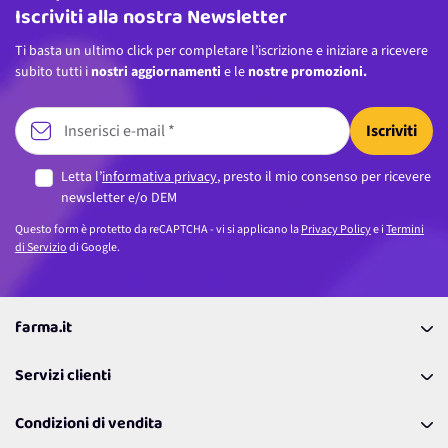
Iscriviti alla nostra Newsletter
Ti basta un ultimo click per completare l’iscrizione e iniziare a ricevere
subito tutti i
nostri aggiornamenti
e le
nostre promozioni.
Iscriviti
Letta l’
informativa privacy
, presto il mio consenso per ricevere
newsletter e/o DEM
Questo form è protetto da reCAPTCHA - vi si applicano la
Privacy Policy
e i
Termini
di Servizio
di Google.
farma.it
La nostra Azienda
Servizi clienti
Coupon
Contattaci
Programma Fedeltà Farma Lovers
Condizioni di vendita
Richiamami
Lavora con noi
Pagamenti & Condizioni