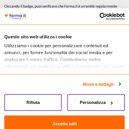
Cliccando il badge, puoi verificare che Farma.it è un'entità regolarmente
autorizzata dal Ministero della Salute a effettuare la vendita online di
medicinali.
Questo sito web utilizza i cookie
Utilizziamo i cookie per personalizzare contenuti ed
annunci, per fornire funzionalità dei social media e per
analizzare il nostro traffico. Condividiamo inoltre
informazioni sul modo in cui utilizzi il nostro sito con i nostri
partner che si occupano di analisi dei dati web, pubblicità e
social media, i quali potrebbero combinarle con altre
Mostra dettagli
informazioni che hai fornito loro o che hanno raccolto dal
tuo utilizzo dei loro servizi.
Seguici su
Rifiuta
Personalizza
Farma.it S.a.s. P. IVA 07417261216 REA: NA-884088
CREDITS
Accetta tutti
Sede legale Via delle Repubbliche Marinare 128, 80147 Napoli