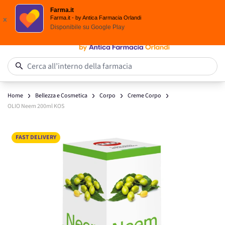
Scegli i solari Eucerin!
Farma.it
Salta al contenuto
Farma.it - by Antica Farmacia Orlandi
x
Disponibile su
Google Play
0
Cerca all’interno della farmacia
Home
Bellezza e Cosmetica
Corpo
Creme Corpo
OLIO Neem 200ml KOS
Main image
Click to view image in fullscreen
FAST DELIVERY