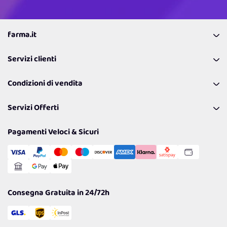
farma.it
La nostra Azienda
Servizi clienti
Coupon
Contattaci
Programma Fedeltà Farma Lovers
Condizioni di vendita
Richiamami
Lavora con noi
Pagamenti & Condizioni
FAQ
I nostri consigli
Servizi Offerti
Spedizioni
Resi
Politiche per la parità di genere
Privacy Policy
Tantissimi Sconti
Pagamenti Veloci & Sicuri
Cookie Policy
Transazione Sicura
Comunicazioni
Gestisci Cookie
Reso Facile e Veloce
Garanzia
Consegna Gratuita in 24/72h