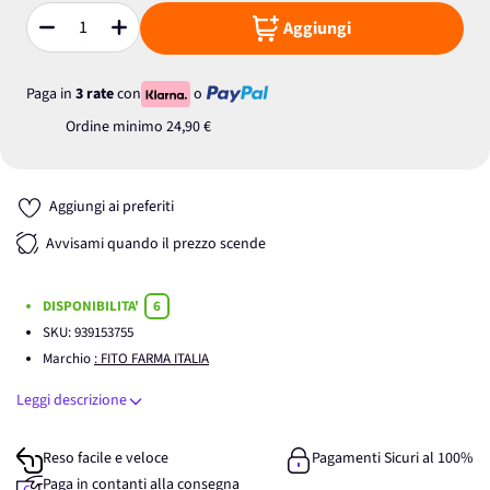
Aggiungi
Quantità
Paga in
3 rate
con
o
Ordine minimo
24,90 €
Aggiungi ai preferiti
Avvisami quando il prezzo scende
DISPONIBILITA'
6
SKU:
939153755
Marchio
: FITO FARMA ITALIA
Leggi descrizione
Reso facile e veloce
Pagamenti Sicuri al 100%
Paga in contanti alla consegna