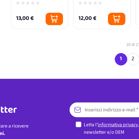
13,00 €
12,00 €
20
di
2
1
2
Attualm
Pa
etter
Letta l’
informativa privacy
iare a ricevere
newsletter e/o DEM
ni.