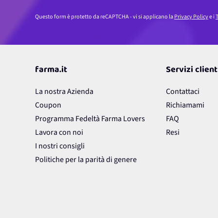
Questo form è protetto da reCAPTCHA - vi si applicano la
Privacy Policy
e i
T
farma.it
Servizi client
La nostra Azienda
Contattaci
Coupon
Richiamami
Programma Fedeltà Farma Lovers
FAQ
Lavora con noi
Resi
I nostri consigli
Politiche per la parità di genere