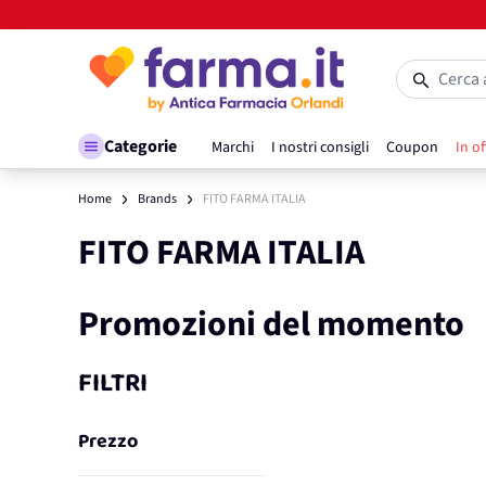
Salta al contenuto
Cerca 
Categorie
Marchi
I nostri consigli
Coupon
In of
Home
Brands
FITO FARMA ITALIA
FITO FARMA ITALIA
Promozioni del momento
FILTRI
Prezzo