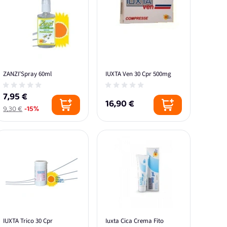
ZANZI'Spray 60ml
IUXTA Ven 30 Cpr 500mg
7,95 €
16,90 €
9,30 €
-15%
IUXTA Trico 30 Cpr
Iuxta Cica Crema Fito