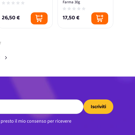
Farma 30g
26,50 €
17,50 €
7
ente stai leggendo la pagina
gina
Iscriviti
, presto il mio consenso per ricevere