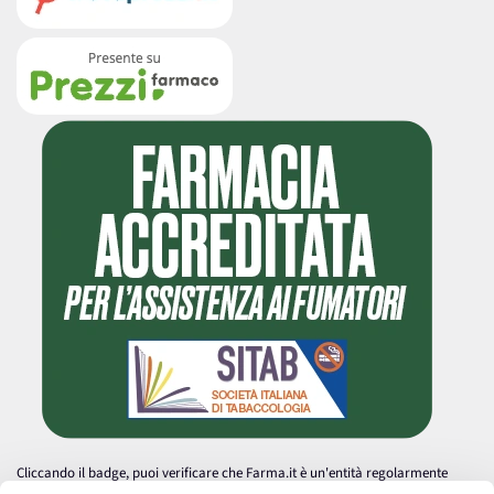
Cliccando il badge, puoi verificare che Farma.it è un'entità regolarmente
autorizzata dal Ministero della Salute a effettuare la vendita online di