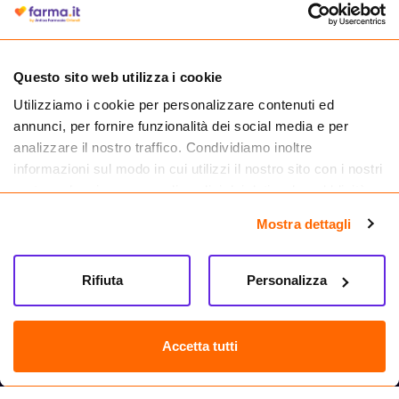
medicinali.
Questo sito web utilizza i cookie
Utilizziamo i cookie per personalizzare contenuti ed
annunci, per fornire funzionalità dei social media e per
analizzare il nostro traffico. Condividiamo inoltre
informazioni sul modo in cui utilizzi il nostro sito con i nostri
partner che si occupano di analisi dei dati web, pubblicità e
social media, i quali potrebbero combinarle con altre
Mostra dettagli
informazioni che hai fornito loro o che hanno raccolto dal
tuo utilizzo dei loro servizi.
Seguici su
Rifiuta
Personalizza
Farma.it S.a.s. P. IVA 07417261216 REA: NA-884088
CREDITS
Accetta tutti
Sede legale Via delle Repubbliche Marinare 128, 80147 Napoli
Vendita online di medicinali senza obbligo di prescrizione effettuata tramite
esercizio autorizzato dal Ministero della Salute – Codice identificativo n. 016715