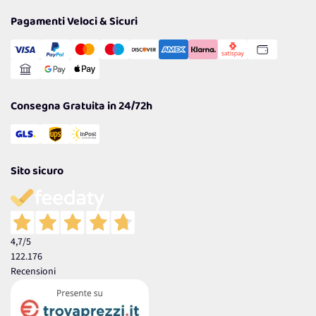
Privacy Policy
Tantissimi Sconti
Pagamenti Veloci & Sicuri
Cookie Policy
Transazione Sicura
Comunicazioni
Gestisci Cookie
Reso Facile e Veloce
Garanzia
Consegna Gratuita in 24/72h
Sito sicuro
4,7
/5
122.176
Recensioni