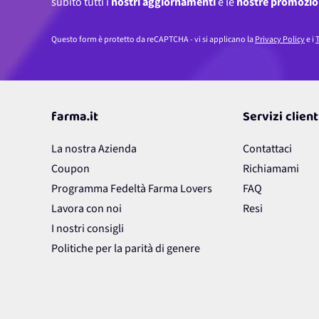
subito tutti i
nostri aggiornamenti
e le
nostre promozio
Questo form è protetto da reCAPTCHA - vi si applicano la
Privacy Policy
e i
T
farma.it
Servizi client
La nostra Azienda
Contattaci
Coupon
Richiamami
Programma Fedeltà Farma Lovers
FAQ
Lavora con noi
Resi
I nostri consigli
Politiche per la parità di genere