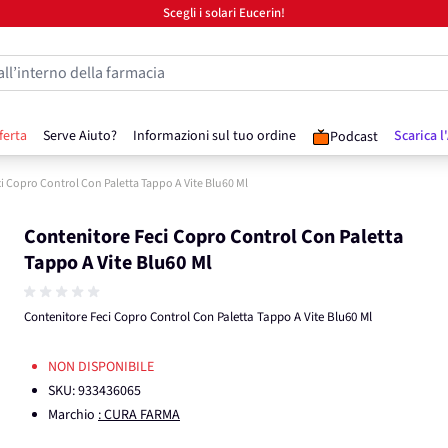
Scegli i solari Eucerin!
all’interno della farmacia
ferta
Serve Aiuto?
Informazioni sul tuo ordine
Scarica l
Podcast
i Copro Control Con Paletta Tappo A Vite Blu60 Ml
Contenitore Feci Copro Control Con Paletta
Tappo A Vite Blu60 Ml
Contenitore Feci Copro Control Con Paletta Tappo A Vite Blu60 Ml
NON DISPONIBILE
SKU:
933436065
Marchio
: CURA FARMA