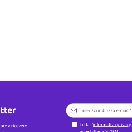
etter
Letta l’
informativa privacy
iare a ricevere
newsletter e/o DEM