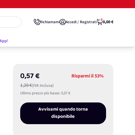
0
0,00 €
Richiamami
Accedi / Registrati
'App!
0,57 €
Risparmi il
53%
1,20 €
(IVA inclusa)
Ultimo prezzo più basso:
0,57 €
Avvisami quando torna
disponibile