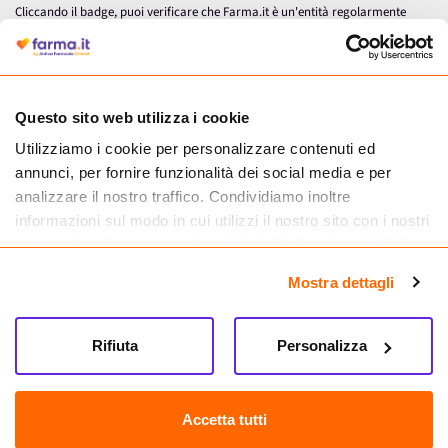
Cliccando il badge, puoi verificare che Farma.it è un'entità regolarmente
autorizzata dal Ministero della Salute a effettuare la vendita online di
medicinali.
Questo sito web utilizza i cookie
Utilizziamo i cookie per personalizzare contenuti ed
annunci, per fornire funzionalità dei social media e per
analizzare il nostro traffico. Condividiamo inoltre
informazioni sul modo in cui utilizzi il nostro sito con i nostri
partner che si occupano di analisi dei dati web, pubblicità e
social media, i quali potrebbero combinarle con altre
Mostra dettagli
informazioni che hai fornito loro o che hanno raccolto dal
tuo utilizzo dei loro servizi.
Seguici su
Rifiuta
Personalizza
Farma.it S.a.s. P. IVA 07417261216 REA: NA-884088
CREDITS
Accetta tutti
Sede legale Via delle Repubbliche Marinare 128, 80147 Napoli
Vendita online di medicinali senza obbligo di prescrizione effettuata tramite