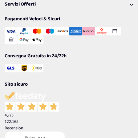
Servizi Offerti
Spedizioni
Resi
Politiche per la parità di genere
Privacy Policy
Tantissimi Sconti
Pagamenti Veloci & Sicuri
Cookie Policy
Transazione Sicura
Comunicazioni
Gestisci Cookie
Reso Facile e Veloce
Garanzia
Consegna Gratuita in 24/72h
Sito sicuro
4,7
/5
122.165
Recensioni