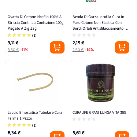
Ovatta Di Cotone Idrofilo 100% A
Benda Di Garza Idrofila Cura In
Striscia Continua Confezione 100g
Puro Cotone Non Elastica Con
Piegato A Zig Zag
Bordi Orlati Antisfilacciamento 5 X
500 Cm
(1)
3,11 €
2,15 €
3,50 €
-11%
2,50 €
-14%
Laccio Emostatico Tubolare Cura
CURALIFE GRANI LUNGA VITA 35G
Farma 1 Pezzo
(1)
8,34 €
5,61 €