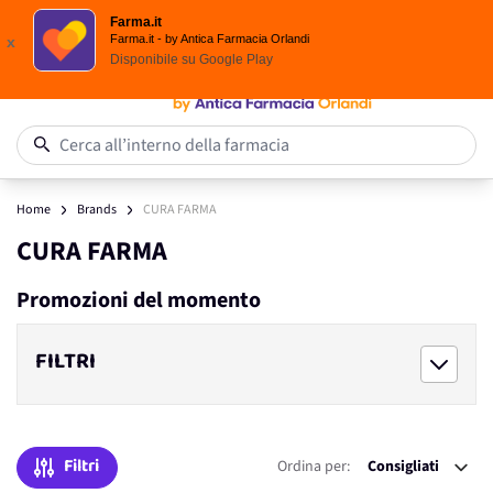
Scegli i solari Eucerin!
Farma.it
Salta al contenuto
Farma.it - by Antica Farmacia Orlandi
x
Disponibile su
Google Play
0
Cerca all’interno della farmacia
Home
Brands
CURA FARMA
CURA FARMA
Promozioni del momento
FILTRI
Filtri
Ordina per: