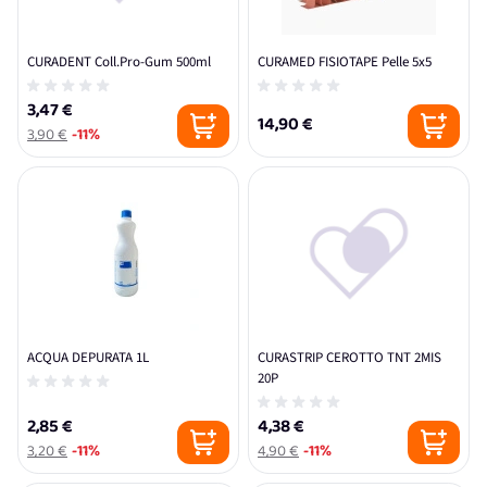
CURADENT Coll.Pro-Gum 500ml
CURAMED FISIOTAPE Pelle 5x5
3,47 €
14,90 €
3,90 €
-11%
ACQUA DEPURATA 1L
CURASTRIP CEROTTO TNT 2MIS
20P
2,85 €
4,38 €
3,20 €
-11%
4,90 €
-11%