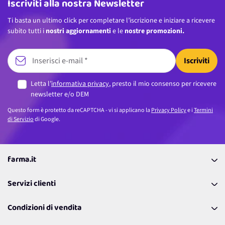
Iscriviti alla nostra Newsletter
Ti basta un ultimo click per completare l’iscrizione e iniziare a ricevere
subito tutti i
nostri aggiornamenti
e le
nostre promozioni.
Iscriviti
Letta l’
informativa privacy
, presto il mio consenso per ricevere
newsletter e/o DEM
Questo form è protetto da reCAPTCHA - vi si applicano la
Privacy Policy
e i
Termini
di Servizio
di Google.
farma.it
La nostra Azienda
Servizi clienti
Coupon
Contattaci
Programma Fedeltà Farma Lovers
Condizioni di vendita
Richiamami
Lavora con noi
Pagamenti & Condizioni
FAQ
I nostri consigli