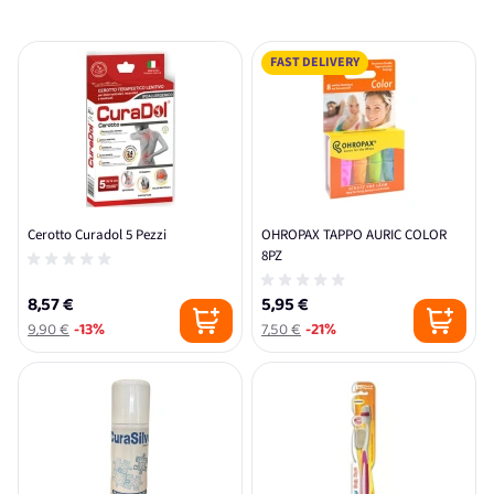
FAST DELIVERY
Cerotto Curadol 5 Pezzi
OHROPAX TAPPO AURIC COLOR
8PZ
8,57 €
5,95 €
9,90 €
-13%
7,50 €
-21%