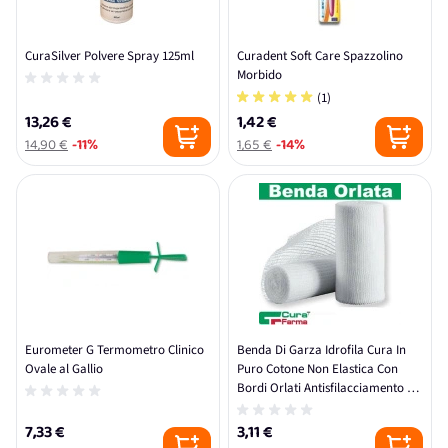
CuraSilver Polvere Spray 125ml
Curadent Soft Care Spazzolino
Morbido
(1)
13,26 €
1,42 €
14,90 €
-11%
1,65 €
-14%
Eurometer G Termometro Clinico
Benda Di Garza Idrofila Cura In
Ovale al Gallio
Puro Cotone Non Elastica Con
Bordi Orlati Antisfilacciamento 10
X 500 Cm
7,33 €
3,11 €