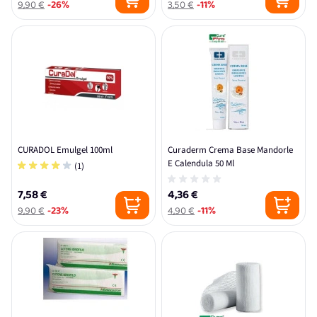
9,90 €
-26%
3,50 €
-11%
CURADOL Emulgel 100ml
Curaderm Crema Base Mandorle
E Calendula 50 Ml
(1)
7,58 €
4,36 €
9,90 €
-23%
4,90 €
-11%