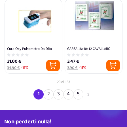
Cura Oxy Pulsometro Da Dito
GARZA 18x40x12 CAVALLARO
31,00 €
3,47 €
34,90 €
-11%
3,90 €
-11%
20
di
153
1
2
3
4
5
Attualmente stai leggendo la pagina
Pagina
Pagina
Pagina
Pagina
Non perderti nulla!
Indirizzo email