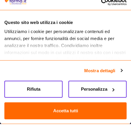
medicinali.
Questo sito web utilizza i cookie
Utilizziamo i cookie per personalizzare contenuti ed
annunci, per fornire funzionalità dei social media e per
analizzare il nostro traffico. Condividiamo inoltre
informazioni sul modo in cui utilizzi il nostro sito con i nostri
partner che si occupano di analisi dei dati web, pubblicità e
social media, i quali potrebbero combinarle con altre
Mostra dettagli
informazioni che hai fornito loro o che hanno raccolto dal
tuo utilizzo dei loro servizi.
Seguici su
Rifiuta
Personalizza
Farma.it S.a.s. P. IVA 07417261216 REA: NA-884088
CREDITS
Accetta tutti
Sede legale Via delle Repubbliche Marinare 128, 80147 Napoli
Vendita online di medicinali senza obbligo di prescrizione effettuata tramite
esercizio autorizzato dal Ministero della Salute – Codice identificativo n. 016715