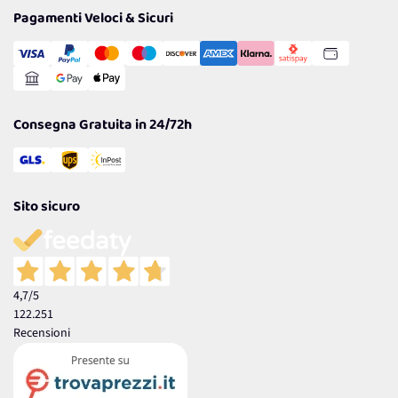
Tantissimi Sconti
Pagamenti Veloci & Sicuri
Cookie Policy
Transazione Sicura
Comunicazioni
Gestisci Cookie
Reso Facile e Veloce
Garanzia
Consegna Gratuita in 24/72h
Sito sicuro
4,7
/5
122.251
Recensioni