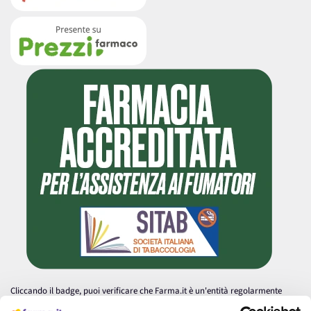
Cliccando il badge, puoi verificare che Farma.it è un'entità regolarmente
autorizzata dal Ministero della Salute a effettuare la vendita online di