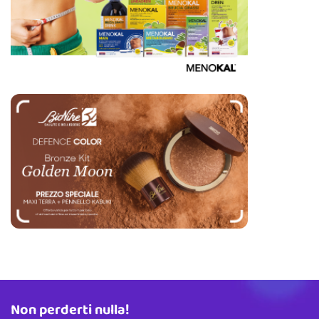
Non perderti nulla!
Indirizzo email