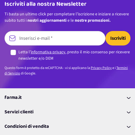
Iscriviti alla nostra Newsletter
Ti basta un ultimo click per completare l’iscrizione e iniziare a ricevere
subito tutti i
nostri aggiornamenti
e le
nostre promozioni.
Iscriviti
Letta l’
informativa privacy
, presto il mio consenso per ricevere
newsletter e/o DEM
Questo form è protetto da reCAPTCHA - vi si applicano la
Privacy Policy
e i
Termini
di Servizio
di Google.
farma.it
La nostra Azienda
Servizi clienti
Coupon
Contattaci
Programma Fedeltà Farma Lovers
Condizioni di vendita
Richiamami
Lavora con noi
Pagamenti & Condizioni
FAQ