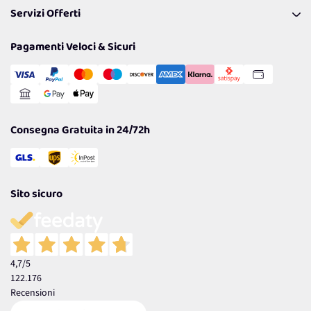
I nostri consigli
Servizi Offerti
Spedizioni
Resi
Politiche per la parità di genere
Privacy Policy
Tantissimi Sconti
Pagamenti Veloci & Sicuri
Cookie Policy
Transazione Sicura
Comunicazioni
Gestisci Cookie
Reso Facile e Veloce
Garanzia
Consegna Gratuita in 24/72h
Sito sicuro
4,7
/5
122.176
Recensioni