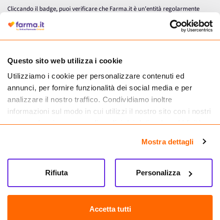
Cliccando il badge, puoi verificare che Farma.it è un'entità regolarmente
autorizzata dal Ministero della Salute a effettuare la vendita online di
medicinali.
Questo sito web utilizza i cookie
Utilizziamo i cookie per personalizzare contenuti ed
annunci, per fornire funzionalità dei social media e per
analizzare il nostro traffico. Condividiamo inoltre
informazioni sul modo in cui utilizzi il nostro sito con i nostri
partner che si occupano di analisi dei dati web, pubblicità e
social media, i quali potrebbero combinarle con altre
Mostra dettagli
informazioni che hai fornito loro o che hanno raccolto dal
tuo utilizzo dei loro servizi.
Seguici su
Rifiuta
Personalizza
Farma.it S.a.s. P. IVA 07417261216 REA: NA-884088
CREDITS
Accetta tutti
Sede legale Via delle Repubbliche Marinare 128, 80147 Napoli
Vendita online di medicinali senza obbligo di prescrizione effettuata tramite