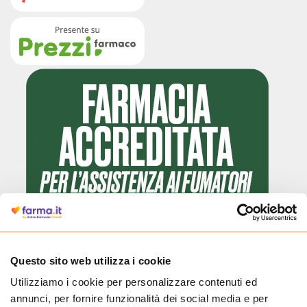
Questo sito web utilizza i cookie
Utilizziamo i cookie per personalizzare contenuti ed
Cliccando il badge, puoi verificare che Farma.it è un'entità regolarmente
annunci, per fornire funzionalità dei social media e per
autorizzata dal Ministero della Salute a effettuare la vendita online di