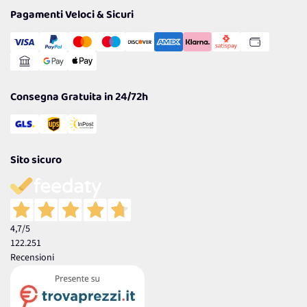
Tantissimi Sconti
Pagamenti Veloci & Sicuri
Cookie Policy
Transazione Sicura
Comunicazioni
Gestisci Cookie
Reso Facile e Veloce
Garanzia
Consegna Gratuita in 24/72h
Sito sicuro
4,7
/5
122.251
Recensioni