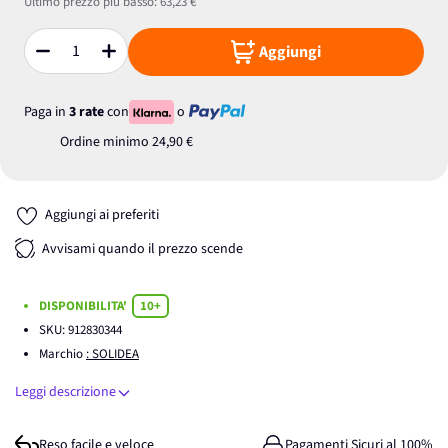
Ultimo prezzo più basso:
63,23 €
Aggiungi
Quantità
Paga in
3 rate
con
o
Ordine minimo
24,90 €
Aggiungi ai preferiti
Avvisami quando il prezzo scende
DISPONIBILITA'
10+
SKU:
912830344
Marchio
: SOLIDEA
Leggi descrizione
Reso facile e veloce
Pagamenti Sicuri al 100%