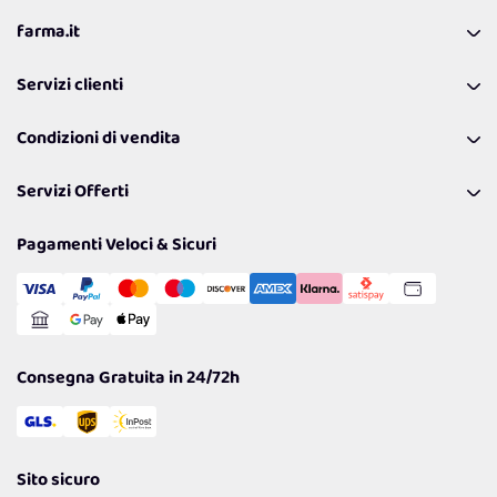
farma.it
La nostra Azienda
Servizi clienti
Coupon
Contattaci
Programma Fedeltà Farma Lovers
Condizioni di vendita
Richiamami
Lavora con noi
Pagamenti & Condizioni
FAQ
I nostri consigli
Servizi Offerti
Spedizioni
Resi
Politiche per la parità di genere
Privacy Policy
Tantissimi Sconti
Pagamenti Veloci & Sicuri
Cookie Policy
Transazione Sicura
Comunicazioni
Gestisci Cookie
Reso Facile e Veloce
Garanzia
Consegna Gratuita in 24/72h
Sito sicuro