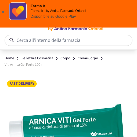
Scegli i solari Eucerin!
Farma.it
Salta al contenuto
Farma.it - by Antica Farmacia Orlandi
x
Disponibile su
Google Play
0
Cerca all’interno della farmacia
Home
Bellezza e Cosmetica
Corpo
Creme Corpo
Viti Arnica Gel Forte 100ml
Main image
Click to view image in fullscreen
FAST DELIVERY