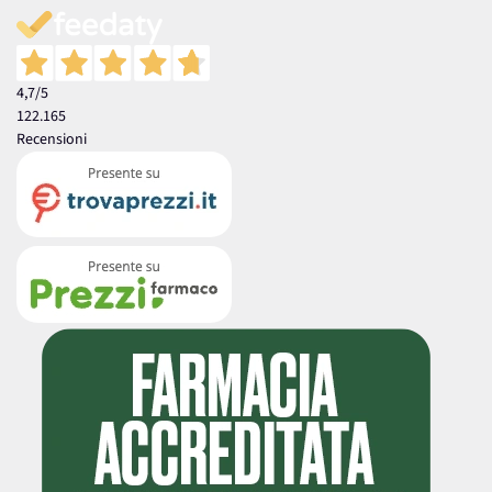
4,7
/5
122.165
Recensioni