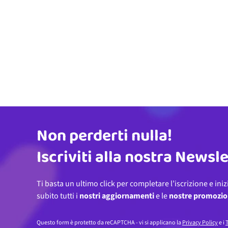
Non perderti nulla!
Indirizzo email
Iscriviti alla nostra Newsl
Ti basta un ultimo click per completare l’iscrizione e iniz
subito tutti i
nostri aggiornamenti
e le
nostre promozio
Questo form è protetto da reCAPTCHA - vi si applicano la
Privacy Policy
e i
T