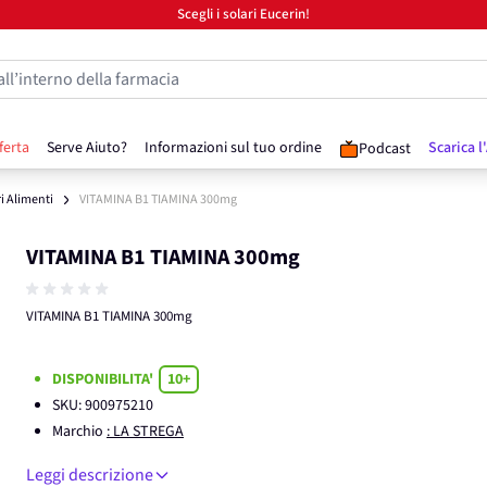
Scegli i solari Eucerin!
all’interno della farmacia
ferta
Serve Aiuto?
Informazioni sul tuo ordine
Scarica l
Podcast
ri Alimenti
VITAMINA B1 TIAMINA 300mg
VITAMINA B1 TIAMINA 300mg
VITAMINA B1 TIAMINA 300mg
DISPONIBILITA'
10+
SKU:
900975210
Marchio
: LA STREGA
Leggi descrizione