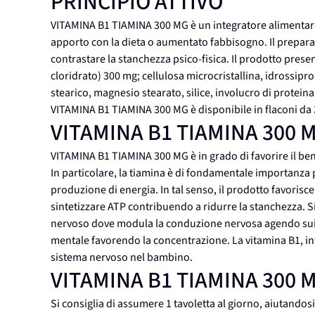
PRINCIPIO ATTIVO
VITAMINA B1 TIAMINA 300 MG è un integratore alimentare 
apporto con la dieta o aumentato fabbisogno. Il preparat
contrastare la stanchezza psico-fisica. Il prodotto pres
cloridrato) 300 mg; cellulosa microcristallina, idrossiprop
stearico, magnesio stearato, silice, involucro di proteina
VITAMINA B1 TIAMINA 300 MG è disponibile in flaconi da
VITAMINA B1 TIAMINA 300
VITAMINA B1 TIAMINA 300 MG è in grado di favorire il ben
In particolare, la tiamina è di fondamentale importanza p
produzione di energia. In tal senso, il prodotto favorisc
sintetizzare ATP contribuendo a ridurre la stanchezza. Si r
nervoso dove modula la conduzione nervosa agendo sui ca
mentale favorendo la concentrazione. La vitamina B1, in
sistema nervoso nel bambino.
VITAMINA B1 TIAMINA 300
Si consiglia di assumere 1 tavoletta al giorno, aiutandos