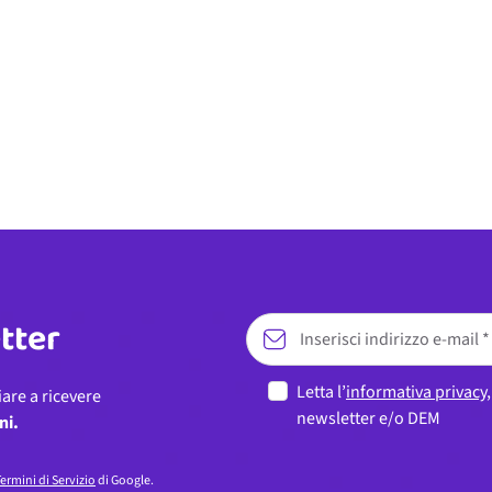
etter
Letta l’
informativa privacy
iare a ricevere
newsletter e/o DEM
ni.
ermini di Servizio
di Google.