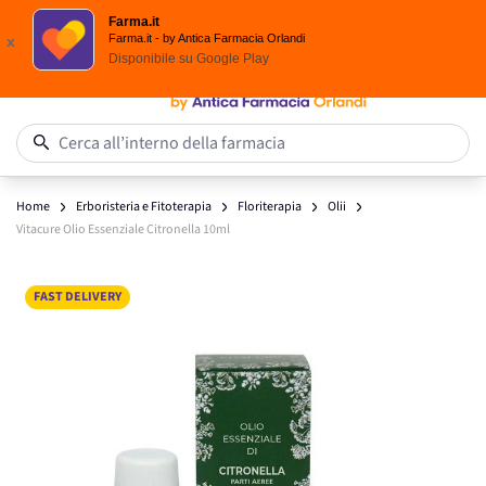
Spedizione
Gratuita
| Ordine minimo 24,90 €
Farma.it
Salta al contenuto
Farma.it - by Antica Farmacia Orlandi
x
Disponibile su
Google Play
0
Cerca all’interno della farmacia
Home
Erboristeria e Fitoterapia
Floriterapia
Olii
Vitacure Olio Essenziale Citronella 10ml
Main image
Click to view image in fullscreen
FAST DELIVERY