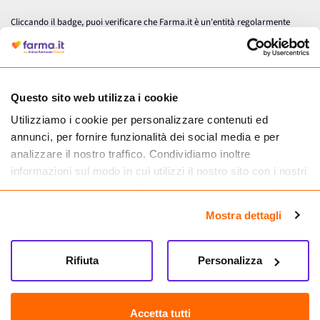
Cliccando il badge, puoi verificare che Farma.it è un'entità regolarmente
autorizzata dal Ministero della Salute a effettuare la vendita online di
medicinali.
Questo sito web utilizza i cookie
Utilizziamo i cookie per personalizzare contenuti ed
annunci, per fornire funzionalità dei social media e per
analizzare il nostro traffico. Condividiamo inoltre
informazioni sul modo in cui utilizzi il nostro sito con i nostri
partner che si occupano di analisi dei dati web, pubblicità e
social media, i quali potrebbero combinarle con altre
Mostra dettagli
informazioni che hai fornito loro o che hanno raccolto dal
tuo utilizzo dei loro servizi.
Seguici su
Rifiuta
Personalizza
Farma.it S.a.s. P. IVA 07417261216 REA: NA-884088
CREDITS
Accetta tutti
Sede legale Via delle Repubbliche Marinare 128, 80147 Napoli