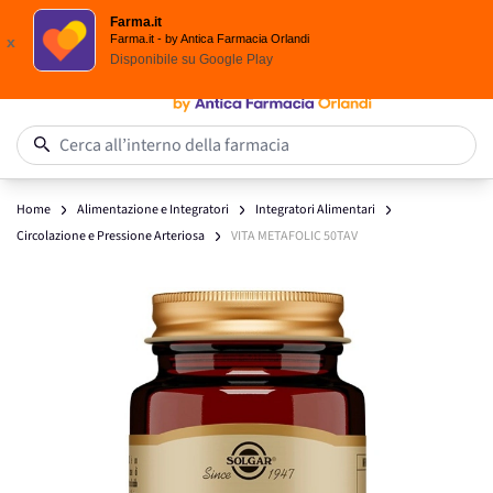
Scegli i solari Eucerin!
Farma.it
Salta al contenuto
Farma.it - by Antica Farmacia Orlandi
x
Disponibile su
Google Play
0
Cerca all’interno della farmacia
Home
Alimentazione e Integratori
Integratori Alimentari
Circolazione e Pressione Arteriosa
VITA METAFOLIC 50TAV
Main image
Click to view image in fullscreen