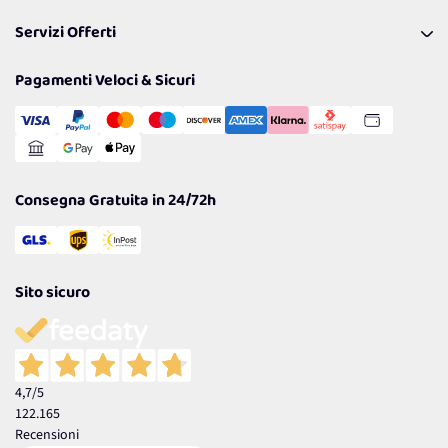
Pagamenti & Condizioni
FAQ
I nostri consigli
Servizi Offerti
Spedizioni
Resi
Politiche per la parità di genere
Privacy Policy
Tantissimi Sconti
Pagamenti Veloci & Sicuri
Cookie Policy
Transazione Sicura
Comunicazioni
Gestisci Cookie
Reso Facile e Veloce
Garanzia
Consegna Gratuita in 24/72h
Sito sicuro
4,7
/5
122.165
Recensioni