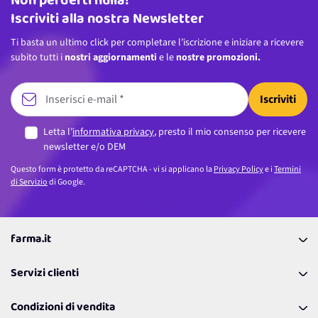
Non perderti nulla!
Iscriviti alla nostra Newsletter
Ti basta un ultimo click per completare l’iscrizione e iniziare a ricevere
subito tutti i
nostri aggiornamenti
e le
nostre promozioni.
Iscriviti
Letta l’
informativa privacy
, presto il mio consenso per ricevere
newsletter e/o DEM
Questo form è protetto da reCAPTCHA - vi si applicano la
Privacy Policy
e i
Termini
di Servizio
di Google.
farma.it
La nostra Azienda
Servizi clienti
Coupon
Contattaci
Programma Fedeltà Farma Lovers
Condizioni di vendita
Richiamami
Lavora con noi