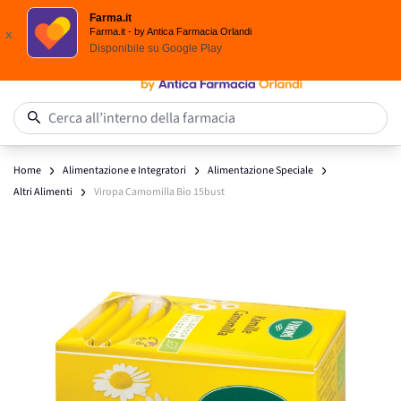
Scegli i solari Eucerin!
Farma.it
Salta al contenuto
Farma.it - by Antica Farmacia Orlandi
x
Disponibile su
Google Play
0
Cerca all’interno della farmacia
Home
Alimentazione e Integratori
Alimentazione Speciale
Altri Alimenti
Viropa Camomilla Bio 15bust
Main image
Click to view image in fullscreen