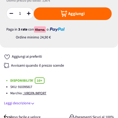
Ultimo prezzo più basso:
3,86 €
Aggiungi
Quantità
Paga in
3 rate
con
o
Ordine minimo
24,90 €
Aggiungi ai preferiti
Avvisami quando il prezzo scende
DISPONIBILITA'
10+
SKU:
910395817
Marchio
: VIROPA IMPORT
Leggi descrizione
Reso facile e veloce
Pagamenti Sicuri al 100%