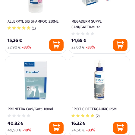
ALLERMYL SIS SHAMPOO 250ML
MEGADERM SUPPL
CANI/GATTI4ML32
(1)
15,26 €
14,65 €
22,90 €
-33%
22,00 €
-33%
PRONEFRA Cani/Gatti 180ml
EPIOTIC DETERGAURIC125ML
(2)
40,82 €
16,32 €
49,50 €
-18%
24,50 €
-33%