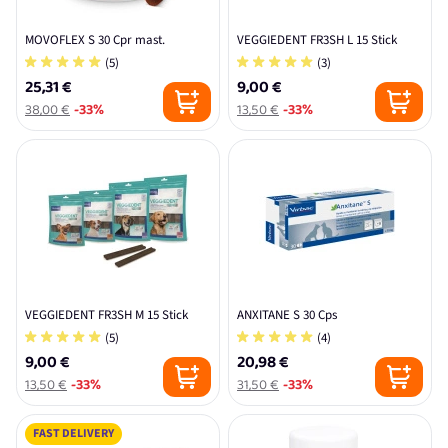
MOVOFLEX S 30 Cpr mast.
VEGGIEDENT FR3SH L 15 Stick
(5)
(3)
25,31 €
9,00 €
38,00 €
-33%
13,50 €
-33%
VEGGIEDENT FR3SH M 15 Stick
ANXITANE S 30 Cps
(5)
(4)
9,00 €
20,98 €
13,50 €
-33%
31,50 €
-33%
FAST DELIVERY