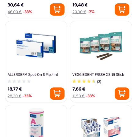
30,64 €
19,48 €
46,00 €
-33%
20,90 €
-7%
ALLERDERM Spot-On 6 Pip.4ml
VEGGIEDENT FR3SH XS 15 Stick
(2)
18,77 €
7,66 €
28,20 €
-33%
11,50 €
-33%