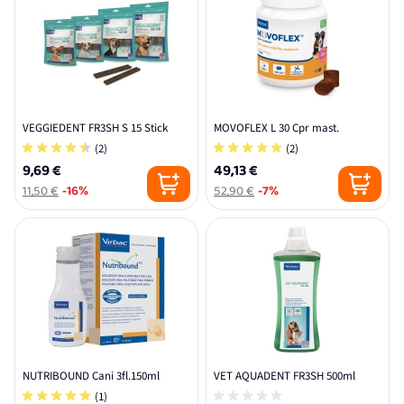
VEGGIEDENT FR3SH S 15 Stick
MOVOFLEX L 30 Cpr mast.
(2)
(2)
9,69 €
49,13 €
11,50 €
-16%
52,90 €
-7%
NUTRIBOUND Cani 3fl.150ml
VET AQUADENT FR3SH 500ml
(1)