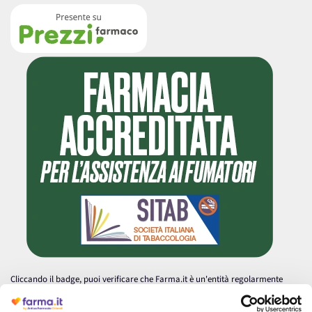
Cliccando il badge, puoi verificare che Farma.it è un'entità regolarmente
autorizzata dal Ministero della Salute a effettuare la vendita online di
medicinali.