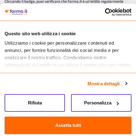
Cliccando il badge, puoi verificare che Farma.it è un'entità regolarmente
autorizzata dal Ministero della Salute a effettuare la vendita online di
medicinali.
Questo sito web utilizza i cookie
Utilizziamo i cookie per personalizzare contenuti ed
annunci, per fornire funzionalità dei social media e per
analizzare il nostro traffico. Condividiamo inoltre
informazioni sul modo in cui utilizzi il nostro sito con i nostri
partner che si occupano di analisi dei dati web, pubblicità e
social media, i quali potrebbero combinarle con altre
Mostra dettagli
informazioni che hai fornito loro o che hanno raccolto dal
tuo utilizzo dei loro servizi.
Seguici su
Rifiuta
Personalizza
Farma.it S.a.s. P. IVA 07417261216 REA: NA-884088
CREDITS
Accetta tutti
Sede legale Via delle Repubbliche Marinare 128, 80147 Napoli
Vendita online di medicinali senza obbligo di prescrizione effettuata tramite