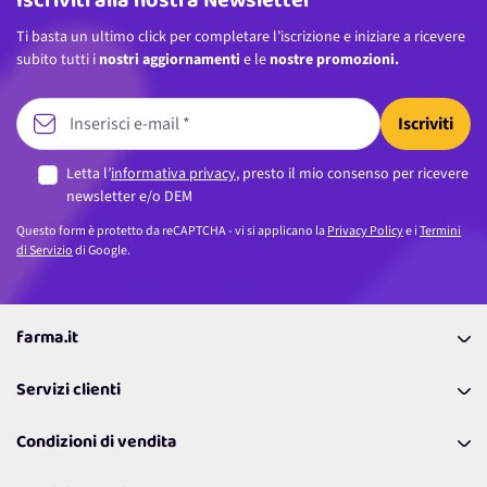
Iscriviti alla nostra Newsletter
Ti basta un ultimo click per completare l’iscrizione e iniziare a ricevere
subito tutti i
nostri aggiornamenti
e le
nostre promozioni.
Iscriviti
Letta l’
informativa privacy
, presto il mio consenso per ricevere
newsletter e/o DEM
Questo form è protetto da reCAPTCHA - vi si applicano la
Privacy Policy
e i
Termini
di Servizio
di Google.
farma.it
La nostra Azienda
Servizi clienti
Coupon
Contattaci
Programma Fedeltà Farma Lovers
Condizioni di vendita
Richiamami
Lavora con noi
Pagamenti & Condizioni
FAQ
I nostri consigli