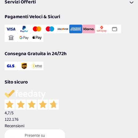
Servizi Offerti
Spedizioni
Resi
Politiche per la parità di genere
Privacy Policy
Tantissimi Sconti
Pagamenti Veloci & Sicuri
Cookie Policy
Transazione Sicura
Comunicazioni
Gestisci Cookie
Reso Facile e Veloce
Garanzia
Consegna Gratuita in 24/72h
Sito sicuro
4,7
/5
122.176
Recensioni