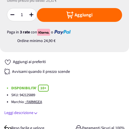
Ultimo prezzo più basso:
25,31 €
Aggiungi
Quantità
Paga in
3 rate
con
o
Ordine minimo
24,90 €
Aggiungi ai preferiti
Avvisami quando il prezzo scende
DISPONIBILITA'
10+
SKU:
942125889
Marchio
: FARMIGEA
Leggi descrizione
Reso facile e veloce
Pagamenti Sicuri al 100%