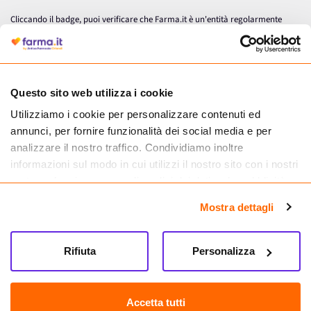
Cliccando il badge, puoi verificare che Farma.it è un'entità regolarmente
autorizzata dal Ministero della Salute a effettuare la vendita online di
medicinali.
Questo sito web utilizza i cookie
Utilizziamo i cookie per personalizzare contenuti ed
annunci, per fornire funzionalità dei social media e per
analizzare il nostro traffico. Condividiamo inoltre
informazioni sul modo in cui utilizzi il nostro sito con i nostri
partner che si occupano di analisi dei dati web, pubblicità e
social media, i quali potrebbero combinarle con altre
Mostra dettagli
informazioni che hai fornito loro o che hanno raccolto dal
tuo utilizzo dei loro servizi.
Seguici su
Rifiuta
Personalizza
Farma.it S.a.s. P. IVA 07417261216 REA: NA-884088
CREDITS
Accetta tutti
Sede legale Via delle Repubbliche Marinare 128, 80147 Napoli