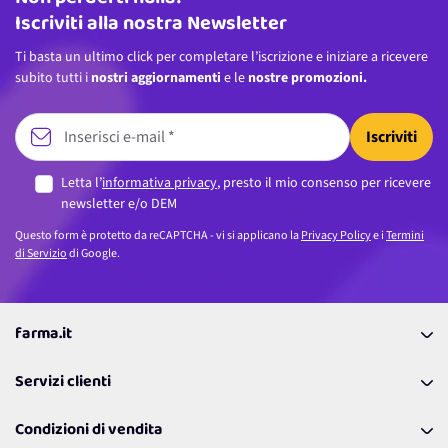
Iscriviti alla nostra Newsletter
Ti basta un ultimo click per completare l’iscrizione e iniziare a ricevere
subito tutti i
nostri aggiornamenti
e le
nostre promozioni.
Iscriviti
Letta l’
informativa privacy
, presto il mio consenso per ricevere
newsletter e/o DEM
Questo form è protetto da reCAPTCHA - vi si applicano la
Privacy Policy
e i
Termini
di Servizio
di Google.
farma.it
La nostra Azienda
Servizi clienti
Coupon
Contattaci
Programma Fedeltà Farma Lovers
Condizioni di vendita
Richiamami
Lavora con noi