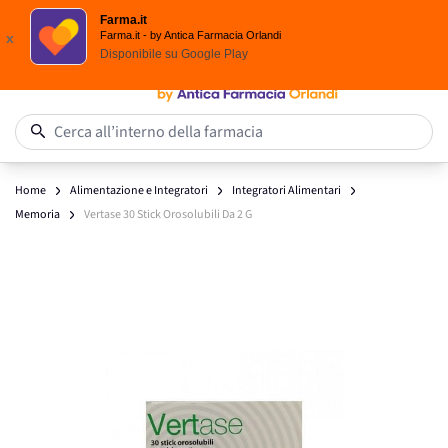
Scegli i solari Eucerin!
Farma.it
Salta al contenuto
Farma.it - by Antica Farmacia Orlandi
x
Disponibile su
Google Play
0
Cerca all’interno della farmacia
Home
Alimentazione e Integratori
Integratori Alimentari
Memoria
Vertase 30 Stick Orosolubili Da 2 G
Main image
Click to view image in fullscreen