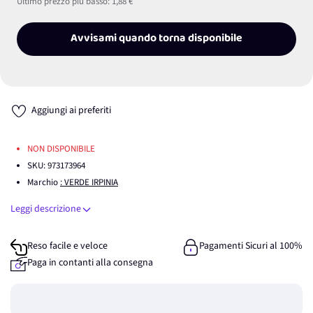
Ultimo prezzo più basso:
1,88 €
Avvisami quando torna disponibile
Aggiungi ai preferiti
NON DISPONIBILE
SKU:
973173964
Marchio
: VERDE IRPINIA
Leggi descrizione
Reso facile e veloce
Pagamenti Sicuri al 100%
Paga in contanti alla consegna
Guadagna
0
punti