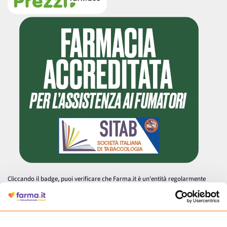
Cliccando il badge, puoi verificare che Farma.it è un'entità regolarmente
autorizzata dal Ministero della Salute a effettuare la vendita online di
medicinali.