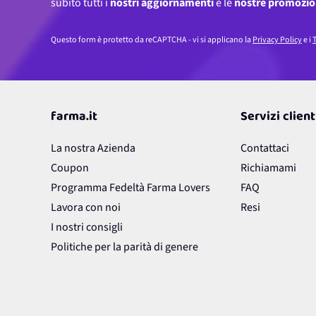
subito tutti i
nostri aggiornamenti
e le
nostre promozio
Questo form è protetto da reCAPTCHA - vi si applicano la
Privacy Policy
e i
T
farma.it
Servizi client
La nostra Azienda
Contattaci
Coupon
Richiamami
Programma Fedeltà Farma Lovers
FAQ
Lavora con noi
Resi
I nostri consigli
Politiche per la parità di genere