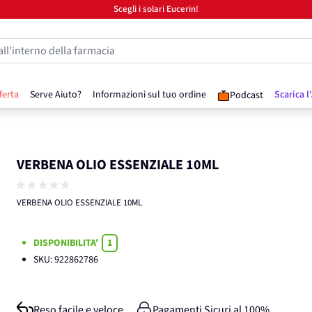
Scegli i solari Eucerin!
all’interno della farmacia
ferta
Serve Aiuto?
Informazioni sul tuo ordine
Scarica l
Podcast
VERBENA OLIO ESSENZIALE 10ML
VERBENA OLIO ESSENZIALE 10ML
DISPONIBILITA'
1
SKU:
922862786
Reso facile e veloce
Pagamenti Sicuri al 100%