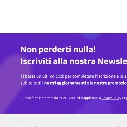
Non perderti nulla!
Indirizzo email
Iscriviti alla nostra Newsl
Ti basta un ultimo click per completare l’iscrizione e iniz
subito tutti i
nostri aggiornamenti
e le
nostre promozio
Questo form è protetto da reCAPTCHA - vi si applicano la
Privacy Policy
e i
T