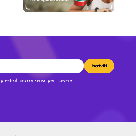
Iscriviti
, presto il mio consenso per ricevere