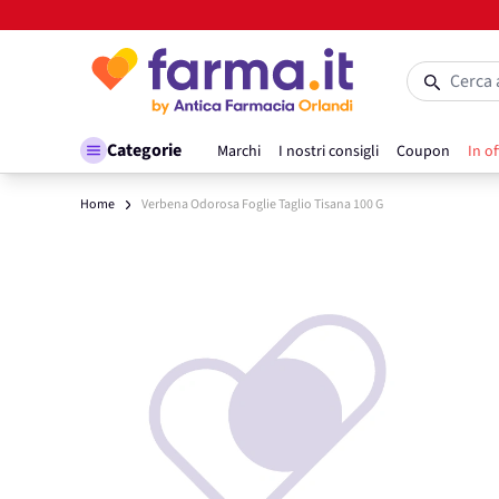
Salta al contenuto
Cerca 
Categorie
Marchi
I nostri consigli
Coupon
In of
Home
Verbena Odorosa Foglie Taglio Tisana 100 G
Main image
Click to view image in fullscreen