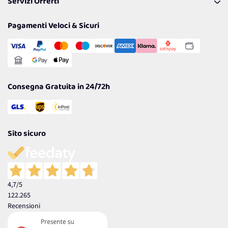
Servizi Offerti
Spedizioni
Resi
Politiche per la parità di genere
Privacy Policy
Tantissimi Sconti
Pagamenti Veloci & Sicuri
Cookie Policy
Transazione Sicura
Comunicazioni
Gestisci Cookie
Reso Facile e Veloce
Garanzia
Consegna Gratuita in 24/72h
Sito sicuro
4,7
/5
122.265
Recensioni