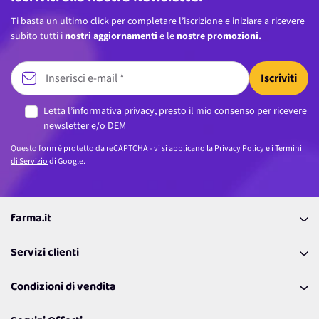
Ti basta un ultimo click per completare l’iscrizione e iniziare a ricevere
subito tutti i
nostri aggiornamenti
e le
nostre promozioni.
Iscriviti
Letta l’
informativa privacy
, presto il mio consenso per ricevere
newsletter e/o DEM
Questo form è protetto da reCAPTCHA - vi si applicano la
Privacy Policy
e i
Termini
di Servizio
di Google.
farma.it
La nostra Azienda
Servizi clienti
Coupon
Contattaci
Programma Fedeltà Farma Lovers
Condizioni di vendita
Richiamami
Lavora con noi
Pagamenti & Condizioni
FAQ
I nostri consigli