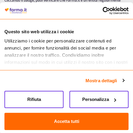
Cliccando il badge, puoi verificare che Farma.it è un'entità regolarmente
autorizzata dal Ministero della Salute a effettuare la vendita online di
medicinali.
Questo sito web utilizza i cookie
Utilizziamo i cookie per personalizzare contenuti ed
annunci, per fornire funzionalità dei social media e per
analizzare il nostro traffico. Condividiamo inoltre
informazioni sul modo in cui utilizzi il nostro sito con i nostri
partner che si occupano di analisi dei dati web, pubblicità e
social media, i quali potrebbero combinarle con altre
Mostra dettagli
informazioni che hai fornito loro o che hanno raccolto dal
tuo utilizzo dei loro servizi.
Seguici su
Rifiuta
Personalizza
Farma.it S.a.s. P. IVA 07417261216 REA: NA-884088
CREDITS
Accetta tutti
Sede legale Via delle Repubbliche Marinare 128, 80147 Napoli
Vendita online di medicinali senza obbligo di prescrizione effettuata tramite
esercizio autorizzato dal Ministero della Salute – Codice identificativo n. 016715