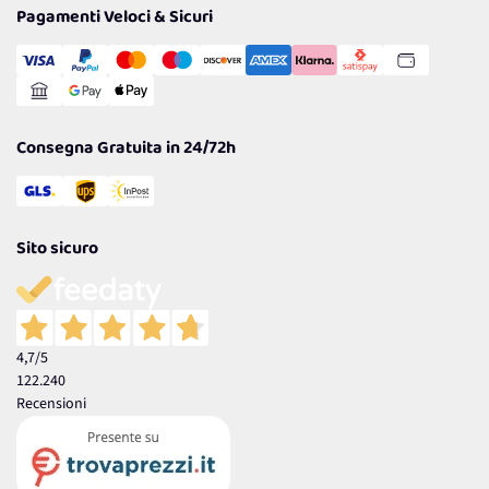
Tantissimi Sconti
Pagamenti Veloci & Sicuri
Cookie Policy
Transazione Sicura
Comunicazioni
Gestisci Cookie
Reso Facile e Veloce
Garanzia
Consegna Gratuita in 24/72h
Sito sicuro
4,7
/5
122.240
Recensioni