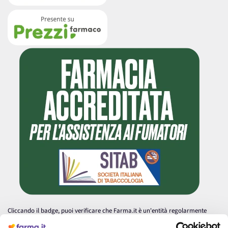
Cliccando il badge, puoi verificare che Farma.it è un'entità regolarmente
autorizzata dal Ministero della Salute a effettuare la vendita online di