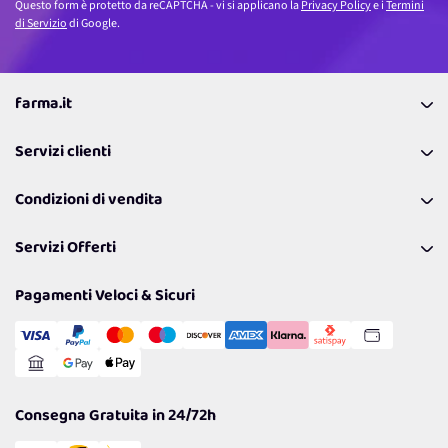
Questo form è protetto da reCAPTCHA - vi si applicano la
Privacy Policy
e i
Termini
di Servizio
di Google.
farma.it
La nostra Azienda
Servizi clienti
Coupon
Contattaci
Programma Fedeltà Farma Lovers
Condizioni di vendita
Richiamami
Lavora con noi
Pagamenti & Condizioni
FAQ
I nostri consigli
Servizi Offerti
Spedizioni
Resi
Politiche per la parità di genere
Privacy Policy
Tantissimi Sconti
Pagamenti Veloci & Sicuri
Cookie Policy
Transazione Sicura
Comunicazioni
Gestisci Cookie
Reso Facile e Veloce
Garanzia
Consegna Gratuita in 24/72h