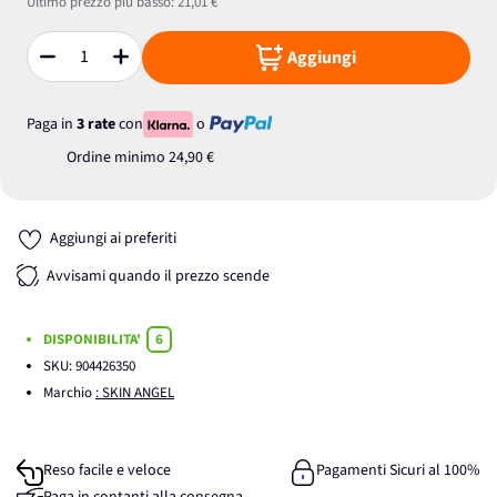
Ultimo prezzo più basso:
21,01 €
Aggiungi
Quantità
Paga in
3 rate
con
o
Ordine minimo
24,90 €
Aggiungi ai preferiti
Avvisami quando il prezzo scende
DISPONIBILITA'
6
SKU:
904426350
Marchio
: SKIN ANGEL
Reso facile e veloce
Pagamenti Sicuri al 100%