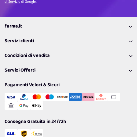
di Servizio
di Google.
farma.it
La nostra Azienda
Servizi clienti
Coupon
Contattaci
Programma Fedeltà Farma Lovers
Condizioni di vendita
Richiamami
Lavora con noi
Pagamenti & Condizioni
FAQ
I nostri consigli
Servizi Offerti
Spedizioni
Resi
Politiche per la parità di genere
Privacy Policy
Tantissimi Sconti
Pagamenti Veloci & Sicuri
Cookie Policy
Transazione Sicura
Comunicazioni
Gestisci Cookie
Reso Facile e Veloce
Garanzia
Consegna Gratuita in 24/72h