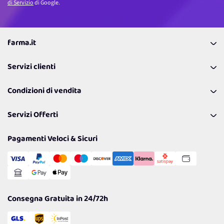
di Servizio
di Google.
farma.it
La nostra Azienda
Servizi clienti
Coupon
Contattaci
Programma Fedeltà Farma Lovers
Condizioni di vendita
Richiamami
Lavora con noi
Pagamenti & Condizioni
FAQ
I nostri consigli
Servizi Offerti
Spedizioni
Resi
Politiche per la parità di genere
Privacy Policy
Tantissimi Sconti
Pagamenti Veloci & Sicuri
Cookie Policy
Transazione Sicura
Comunicazioni
Gestisci Cookie
Reso Facile e Veloce
Garanzia
Consegna Gratuita in 24/72h