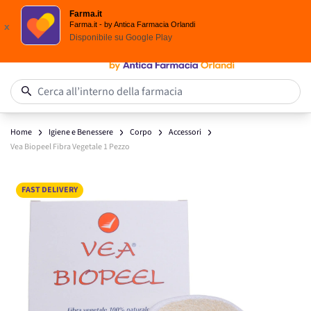
Scegli i solari Eucerin!
Farma.it
Salta al contenuto
Farma.it - by Antica Farmacia Orlandi
x
Disponibile su
Google Play
0
Cerca all’interno della farmacia
Home
Igiene e Benessere
Corpo
Accessori
Vea Biopeel Fibra Vegetale 1 Pezzo
Main image
Click to view image in fullscreen
FAST DELIVERY