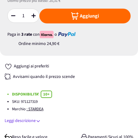
Ultimo prezzo più basso:
20,31 €
Aggiungi
Quantità
Paga in
3 rate
con
o
Ordine minimo
24,90 €
Aggiungi ai preferiti
Avvisami quando il prezzo scende
DISPONIBILITA'
10+
SKU:
971127319
Marchio
: STARDEA
Leggi descrizione
Reso facile e veloce
Pagamenti Sicuri al 100%