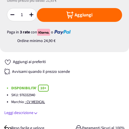
Ultimo prezzo più basso:
21,93 €
Aggiungi
Quantità
Paga in
3 rate
con
o
Ordine minimo
24,90 €
Aggiungi ai preferiti
Avvisami quando il prezzo scende
DISPONIBILITA'
10+
SKU:
976332940
Marchio
: CV MEDICAL
Leggi descrizione
Reso facile e veloce
Pagamenti Sicuri al 100%