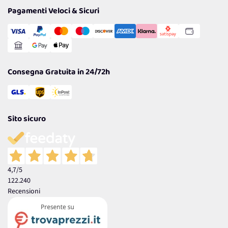
Tantissimi Sconti
Pagamenti Veloci & Sicuri
Cookie Policy
Transazione Sicura
Comunicazioni
Gestisci Cookie
Reso Facile e Veloce
Garanzia
Consegna Gratuita in 24/72h
Sito sicuro
4,7
/5
122.240
Recensioni