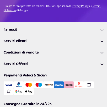
Questo form è protetto da reCAPTCHA - vi si applicano la
Privacy Policy
e i
Termini
di Servizio
di Google.
farma.it
La nostra Azienda
Servizi clienti
Coupon
Contattaci
Programma Fedeltà Farma Lovers
Condizioni di vendita
Richiamami
Lavora con noi
Pagamenti & Condizioni
FAQ
I nostri consigli
Servizi Offerti
Spedizioni
Resi
Politiche per la parità di genere
Privacy Policy
Tantissimi Sconti
Pagamenti Veloci & Sicuri
Cookie Policy
Transazione Sicura
Comunicazioni
Gestisci Cookie
Reso Facile e Veloce
Garanzia
Consegna Gratuita in 24/72h