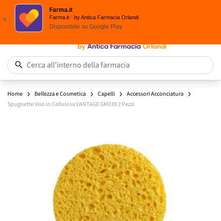
Scegli i solari Eucerin!
Farma.it
Salta al contenuto
Farma.it - by Antica Farmacia Orlandi
x
Disponibile su
Google Play
0
Cerca all’interno della farmacia
Home
Bellezza e Cosmetica
Capelli
Accessori Acconciatura
Spugnette Viso in Cellulosa VANTAGE GM039 2 Pezzi
Main image
Click to view image in fullscreen