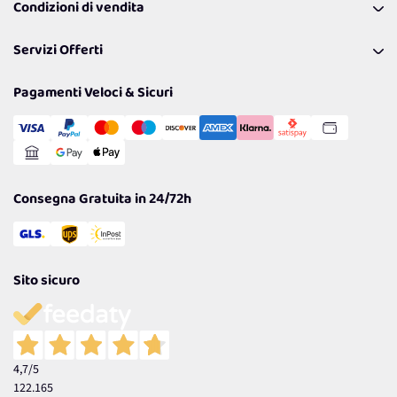
Condizioni di vendita
Richiamami
Lavora con noi
Pagamenti & Condizioni
FAQ
I nostri consigli
Servizi Offerti
Spedizioni
Resi
Politiche per la parità di genere
Privacy Policy
Tantissimi Sconti
Pagamenti Veloci & Sicuri
Cookie Policy
Transazione Sicura
Comunicazioni
Gestisci Cookie
Reso Facile e Veloce
Garanzia
Consegna Gratuita in 24/72h
Sito sicuro
4,7
/5
122.165