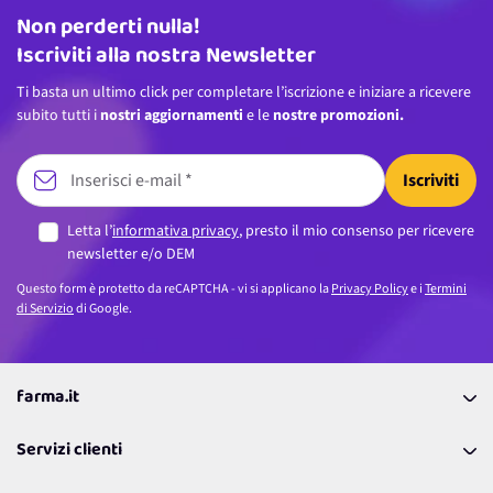
Non perderti nulla!
Indirizzo email
Iscriviti alla nostra Newsletter
Ti basta un ultimo click per completare l’iscrizione e iniziare a ricevere
subito tutti i
nostri aggiornamenti
e le
nostre promozioni.
Iscriviti
Letta l’
informativa privacy
, presto il mio consenso per ricevere
newsletter e/o DEM
Questo form è protetto da reCAPTCHA - vi si applicano la
Privacy Policy
e i
Termini
di Servizio
di Google.
farma.it
La nostra Azienda
Servizi clienti
Coupon
Contattaci
Programma Fedeltà Farma Lovers