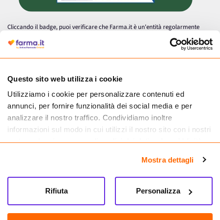
Cliccando il badge, puoi verificare che Farma.it è un'entità regolarmente
autorizzata dal Ministero della Salute a effettuare la vendita online di
medicinali.
Questo sito web utilizza i cookie
Utilizziamo i cookie per personalizzare contenuti ed
annunci, per fornire funzionalità dei social media e per
analizzare il nostro traffico. Condividiamo inoltre
informazioni sul modo in cui utilizzi il nostro sito con i nostri
partner che si occupano di analisi dei dati web, pubblicità e
social media, i quali potrebbero combinarle con altre
Mostra dettagli
informazioni che hai fornito loro o che hanno raccolto dal
tuo utilizzo dei loro servizi.
Seguici su
Rifiuta
Personalizza
Farma.it S.a.s. P. IVA 07417261216 REA: NA-884088
CREDITS