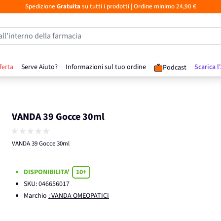
Spedizione
Gratuita
su tutti i prodotti
| Ordine minimo 24,90 €
all’interno della farmacia
ferta
Serve Aiuto?
Informazioni sul tuo ordine
Scarica l
Podcast
VANDA 39 Gocce 30ml
VANDA 39 Gocce 30ml
DISPONIBILITA'
10+
SKU:
046656017
Marchio
: VANDA OMEOPATICI