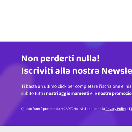
Non perderti nulla!
Indirizzo email
Iscriviti alla nostra Newsl
Ti basta un ultimo click per completare l’iscrizione e iniz
subito tutti i
nostri aggiornamenti
e le
nostre promozio
Questo form è protetto da reCAPTCHA - vi si applicano la
Privacy Policy
e i
T