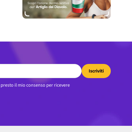
Iscriviti
, presto il mio consenso per ricevere