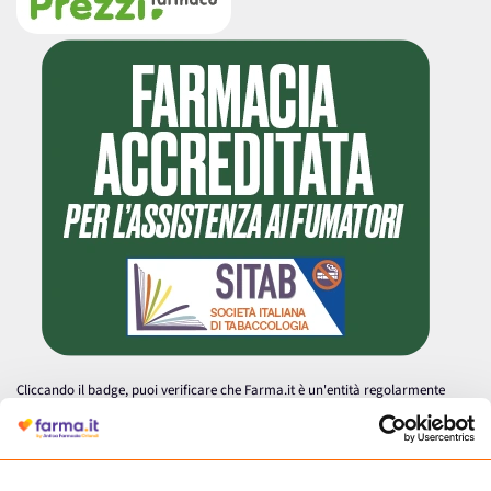
Cliccando il badge, puoi verificare che Farma.it è un'entità regolarmente
autorizzata dal Ministero della Salute a effettuare la vendita online di
medicinali.